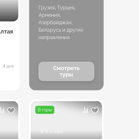
Грузия, Турция,
Армения,
Азербайджан,
Беларусь и другие
Алтая
направления
4 дня
Смотреть
туры
В горы
5
/ 9 отзывов