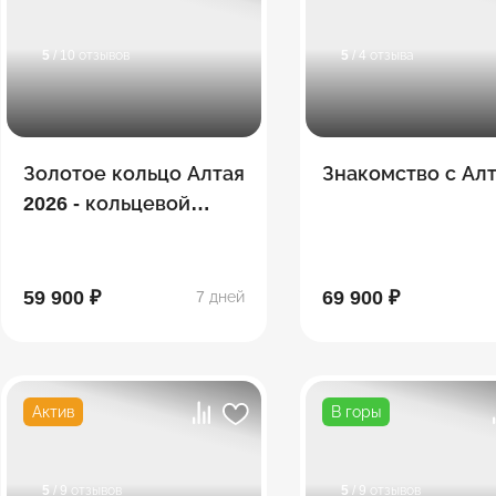
5
/ 10 отзывов
5
/ 4 отзыва
Золотое кольцо Алтая
Знакомство с Ал
2026 - кольцевой
комби тур
59 900 ₽
69 900 ₽
7 дней
Актив
В горы
5
/ 9 отзывов
5
/ 9 отзывов