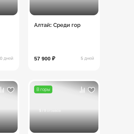
Алтай: Среди гор
57 900 ₽
0 дней
5 дней
В горы
5
/ 9 отзывов