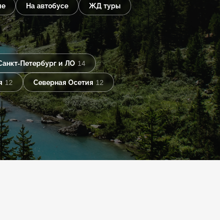
ые
На автобусе
ЖД туры
Санкт-Петербург и ЛО
14
я
12
Северная Осетия
12