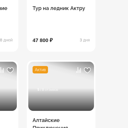
ние
Тур на ледник Актру
47 800 ₽
8 дней
3 дня
Актив
5
/ 8 отзывов
Алтайские