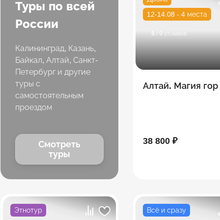
Туры по всей
12-14.08 - 4 места
России
5
/ 9 отзывов
Калининград, Казань,
Байкал, Алтай, Санкт-
Петербург и другие
туры с
Алтай. Магия гор
самостоятельным
проездом
38 800 ₽
Смотреть
туры
Этнотур
Всё и сразу