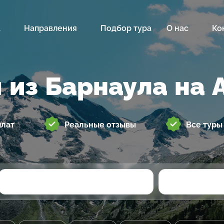
а
Направления
Подбор тура
О нас
Ко
 из Барнаула на 
плат
Реальные отзывы
Все туры