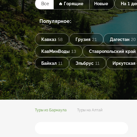
Все
🔥 Горящие
Новые
На 1 де
Популярное:
Кавказ
58
Грузия
21
Дагестан
20
КавМинВоды
13
Ставропольский край
Байкал
11
Эльбрус
11
Иркутская 
Туры из Барнаула
Туры на Алтай