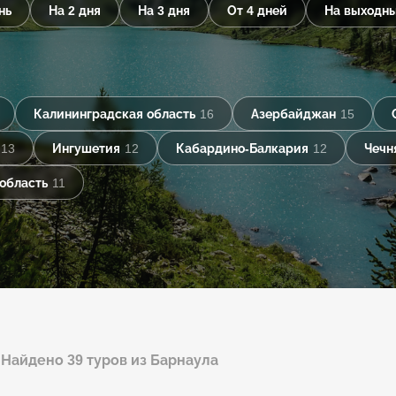
нь
На 2 дня
На 3 дня
От 4 дней
На выходн
Калининградская область
16
Азербайджан
15
13
Ингушетия
12
Кабардино-Балкария
12
Чечн
область
11
Найдено 39 туров из Барнаула