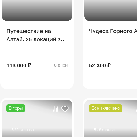
Путешествие на
Чудеса Горного 
Алтай. 25 локаций за
8 дней
113 000 ₽
52 300 ₽
8 дней
В горы
Всё включено
5
/ 9 отзывов
5
/ 8 отзывов