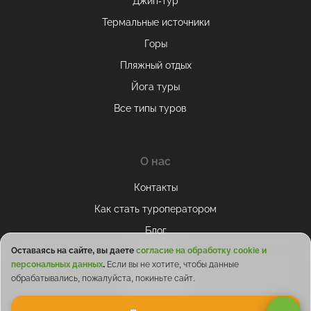
Джип-тур
Термальные источники
Горы
Пляжный отдых
Йога туры
Все типы туров
О нас
Контакты
Как стать туроператором
Блог
Оставаясь на сайте, вы даете
согласие на обработку cookie и
Отзывы
персональных данных
.
Если вы не хотите, чтобы данные
Сотрудничество
обрабатывались, пожалуйста, покиньте сайт.
ТОП-30 мест