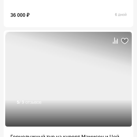
36 000 ₽
6 дней
5
/ 9 отзывов
Горнолыжный тур на курорт Мамисон и Цей