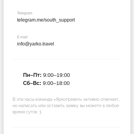
Telegram
telegram.me/south_support
E-mail
info@yarko.travel
Пн–Пт:
9:00–19:00
Сб–Вс:
9:00–18:00
В эти часы команда «Яркотревел» активно отвечает,
но написать или оставить заявку вы можете в любое
время суток :)