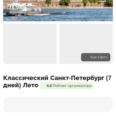
Еще 2 фото
Программа
Классический Санкт-Петербург (7
Проживание
Входит в стоимость
дней) Лето
4.8
Рейтинг организатора