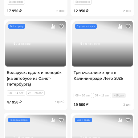
Ежедневно
Ежедневно
17 950 ₽
12 950 ₽
2 дня
2 дня
Всё и сразу
Города и парки
5
5
/ 3 отзыва
/ 8 отзывов
Беларусь: вдоль и поперёк
Три счастливых дня в
(на автобусе из Санкт-
Калининграде Лето 2026
Петербурга)
08 – 14 авг
22 – 28 авг
08 – 10 авг
09 – 11 авг
+18 дат
47 950 ₽
7 дней
19 500 ₽
3 дня
Города и парки
Всё и сразу
5
5
/ 6 отзывов
/ 6 отзывов