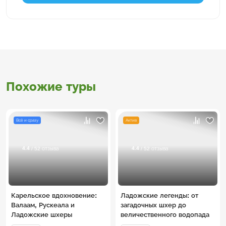
Похожие туры
Всё и сразу
Актив
4.4
4.4
/ 52 отзыва
/ 52 отзыва
Карельское вдохновение:
Ладожские легенды: от
Валаам, Рускеала и
загадочных шхер до
Ладожские шхеры
величественного водопада