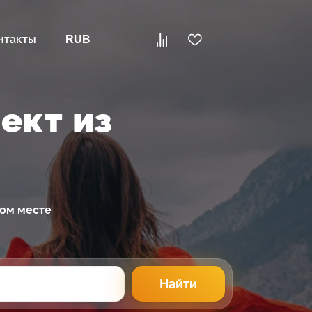
нтакты
RUB
ект из
ном месте
Найти