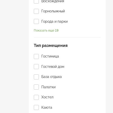
Восхождения
Горнолыжный
Города и парки
Показать еще 19
Горы
Джип-тур
Тип размещения
Для пенсионеров
Гостиница
Йога туры
Гостевой дом
К морю
База отдыха
Конные прогулки
Палатки
Круиз
Хостел
Молодежный
Каюта