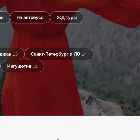
ые
На автобусе
ЖД туры
йджан
15
Санкт-Петербург и ЛО
14
Ингушетия
11