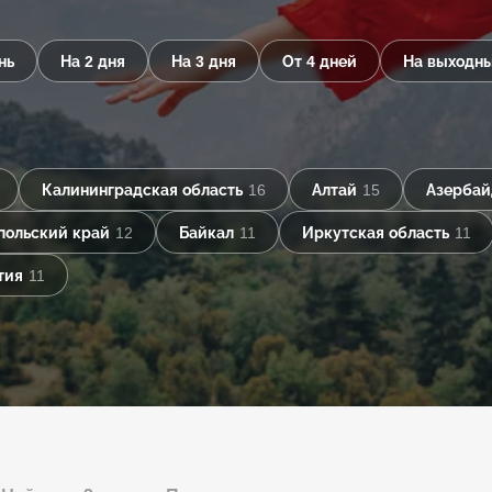
нь
На 2 дня
На 3 дня
От 4 дней
На выходн
Калининградская область
16
Алтай
15
Азерба
польский край
12
Байкал
11
Иркутская область
11
тия
11