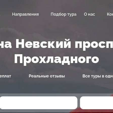
а
Направления
Подбор тура
О нас
Ко
на Невский просп
Прохладного
еплат
Реальные отзывы
Все туры в од