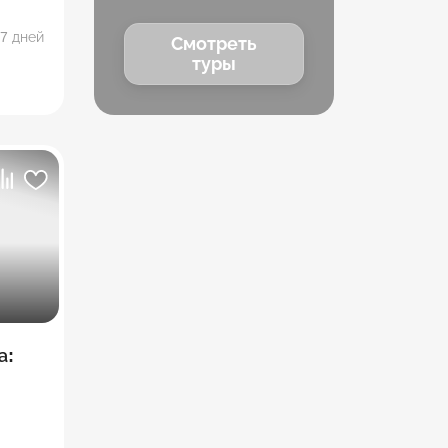
7 дней
Смотреть
туры
а:
еала