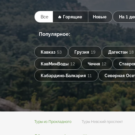
Все
🔥 Горящие
Новые
На 1 де
Популярное:
Кавказ
53
Грузия
19
Дагестан
18
КавМинВоды
12
Чечня
12
Ставро
Кабардино-Балкария
11
Северная Осе
Туры из Прохладного
Туры Невский проспект