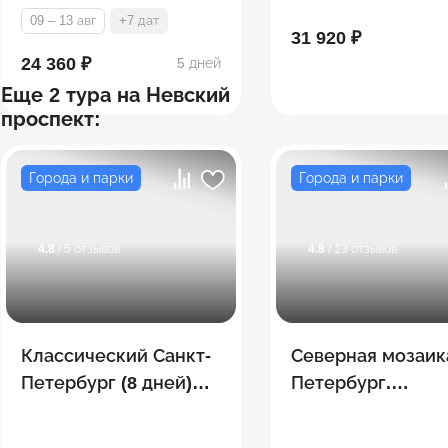
09 – 13 авг
+7 дат
31 920 ₽
24 360 ₽
5 дней
Еще 2 тура на Невский
проспект:
Города и парки
Города и парки
4.8
/ 5 отзывов
4.8
/ 13 отзывов
Классический Санкт-
Северная мозаик
Петербург (8 дней)
Петербург.
Лето
Сортавала. Руск