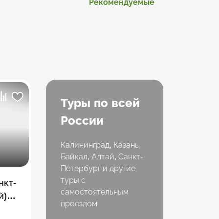
Рекомендуемые
Туры по всей
России
Калининград, Казань,
Байкал, Алтай, Санкт-
Петербург и другие
туры с
нкт-
самостоятельным
й)
проездом