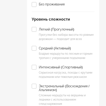
Оздоровительный
Без проживания
Паломнический
Уровень сложности
Парапланы
Пляжный отдых
Легкий (Прогулочный)
Прогулки без набора высоты по ровным
Походы
дорожкам — подходит для всех
С детьми
Средний (Активный)
Бодрые маршруты по лесным и горным
Сплав / рафтинг
тропам с умеренными подъемами
Интенсивный (Спортивный)
Термальные источники
Серьезная нагрузка, походы с крутыми
Фото туры
подъемами или тяжелым рюкзаком
Экстремальный (Восхождения /
Экскурсионный
Альпинизм)
Сложные маршруты на вершины и
Экстрим
ледники с использованием
спецснаряжения