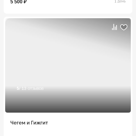
5 500 ₽
1 день
5
/ 13 отзывов
Чегем и Гижгит