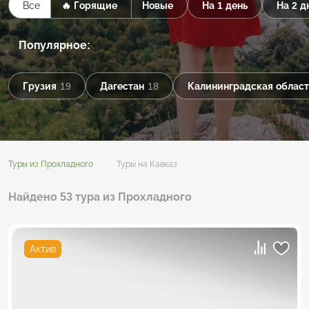
Все
🔥 Горящие
Новые
На 1 день
На 2 д
Популярное:
Грузия
19
Дагестан
18
Калининградская област
Туры из Прохладного
Туры на Кавказ
Найдено 53 тура из Прохладного
Актив