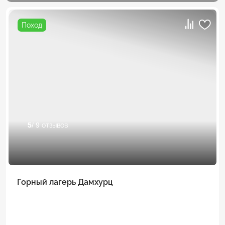
Поход
5
/ 9 отзывов
Горный лагерь Дамхурц