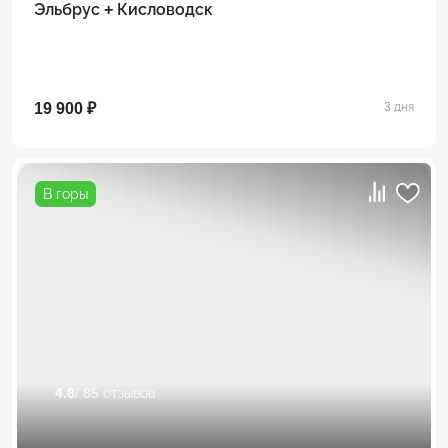
Эльбрус + Кисловодск
19 900 ₽
3 дня
В горы
4.8
/ 85 отзывов