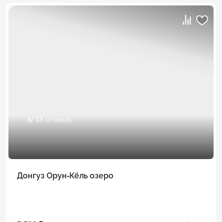
5
/ 13 отзывов
Донгуз Орун-Кёль озеро