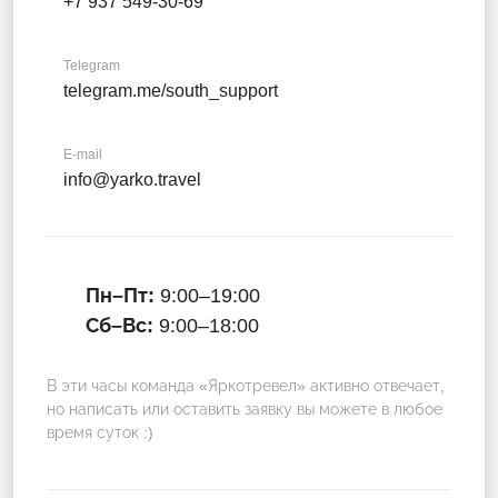
+7 937 549-30-69
Telegram
telegram.me/south_support
E-mail
info@yarko.travel
Пн–Пт:
9:00–19:00
Сб–Вс:
9:00–18:00
В эти часы команда «Яркотревел» активно отвечает,
но написать или оставить заявку вы можете в любое
время суток :)