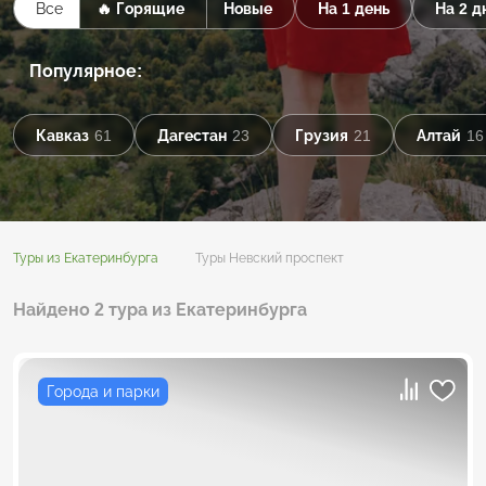
Все
🔥 Горящие
Новые
На 1 день
На 2 д
Популярное:
Кавказ
61
Дагестан
23
Грузия
21
Алтай
16
Туры из Екатеринбурга
Туры Невский проспект
Найдено 2 тура из Екатеринбурга
Города и парки