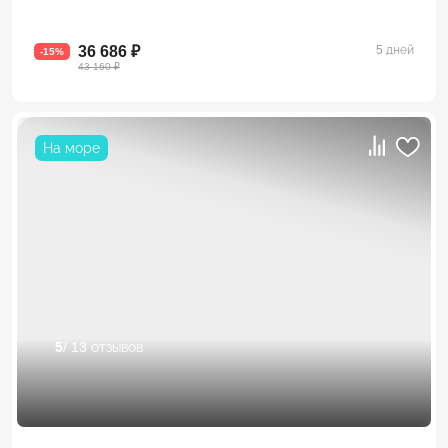
36 686 ₽
5 дней
-15%
43 160 ₽
На море
5
/ 13 отзывов