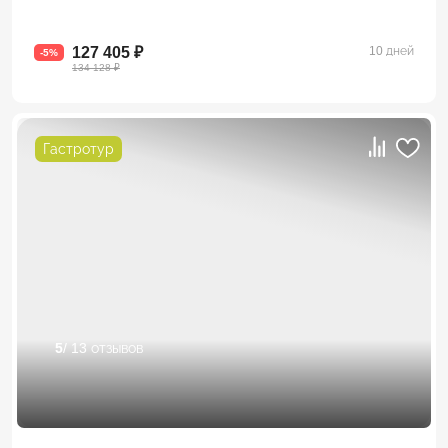
127 405 ₽
10 дней
-5%
134 128 ₽
Гастротур
5
/ 13 отзывов