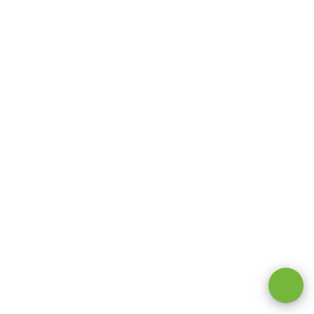
Оставаясь на сайте, вы даете
согласие на обработку cookie и
персональных данных
.
Принимаю