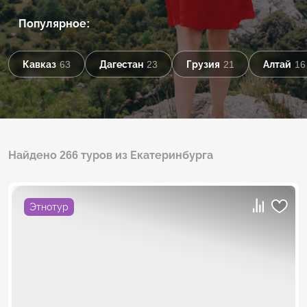
Популярное:
Кавказ
63
Дагестан
23
Грузия
21
Алтай
16
Найдено 266 туров из Екатеринбурга
Этнотур