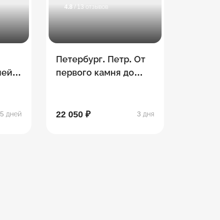
4.8
/ 13 отзывов
Петербург. Петр. От
ней/4
первого камня до
небоскреба
22 050 ₽
5 дней
3 дня