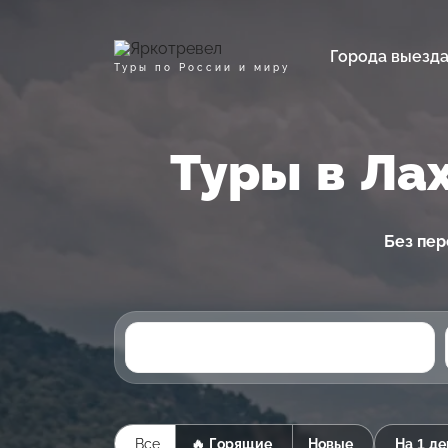
Города выезд
Туры по России и миру
Туры в Ла
Без пер
Все
🔥 Горящие
Новые
На 1 де