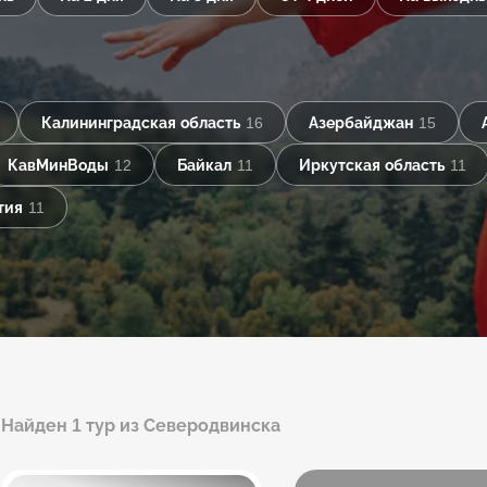
Калининградская область
16
Азербайджан
15
КавМинВоды
12
Байкал
11
Иркутская область
11
тия
11
Найден 1 тур из Северодвинска