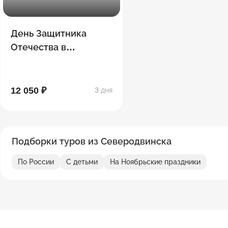
День Защитника
Отечества в
Петербурге
12 050 ₽
3 дня
Подборки туров из Северодвинска
По России
С детьми
На Ноябрьские праздники