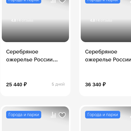
4.8
/ 4 отзыва
4.8
/ 4 отзыва
Серебряное
Серебряное
ожерелье России
ожерелье Росси
(Петербург+
(Петербург + о.
г.Выборг)
Валаам на метео
25 440 ₽
36 340 ₽
5 дней
Города и парки
Города и парки