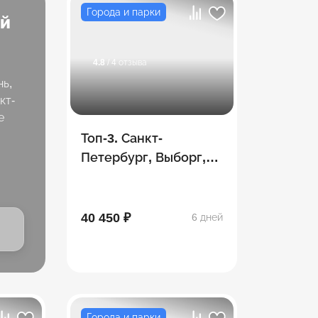
Города и парки
ей
4.8
/ 4 отзыва
нь,
кт-
е
Топ-3. Санкт-
Петербург, Выборг,
Карелия в одном
путешествии!
40 450 ₽
6 дней
Города и парки