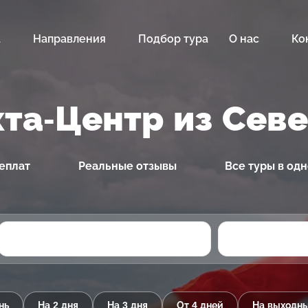
а
Направления
Подбор тура
О нас
Ко
хта-Центр из Сев
еплат
Реальные отзывы
Все туры в од
нь
На 2 дня
На 3 дня
От 4 дней
На выходн