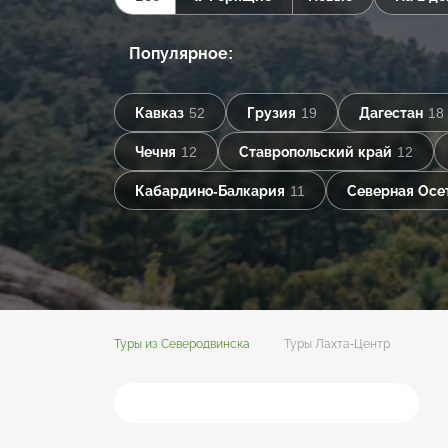
Популярное:
Кавказ
52
Грузия
19
Дагестан
18
Чечня
12
Ставропольский край
12
Кабардино-Балкария
11
Северная Осе
Туры из Северодвинска
Туры Лахта-Центр