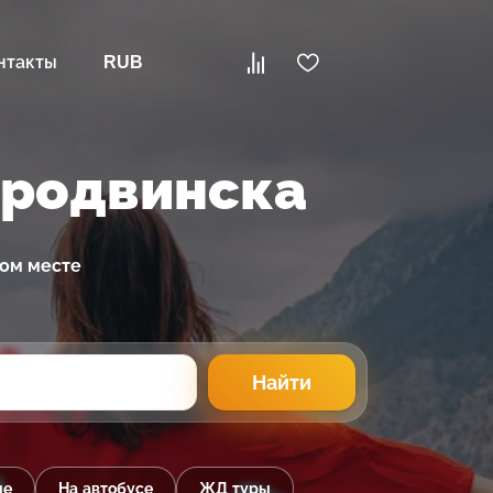
нтакты
RUB
еродвинска
ном месте
Найти
ые
На автобусе
ЖД туры