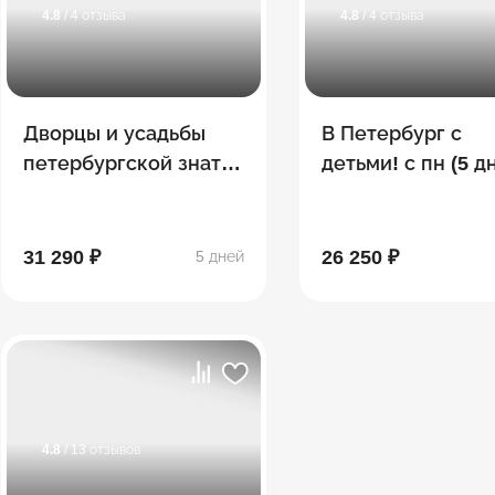
4.8
/ 4 отзыва
4.8
/ 4 отзыва
Дворцы и усадьбы
В Петербург с
петербургской знати
детьми! с пн (5 д
с пн (5 дней/ 4 ночи)
ночи)
31 290 ₽
26 250 ₽
5 дней
4.8
/ 13 отзывов