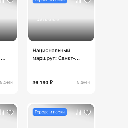
4.8
/ 4 отзыва
Национальный
и
маршрут: Санкт-
Петербург. Новая
ре)
география
36 190 ₽
5 дней
5 дней
Города и парки