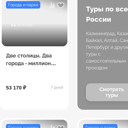
Города и парки
Туры по вс
России
4.8
/ 4 отзыва
Калининград, Каза
Байкал, Алтай, Сан
Петербург и други
туры с
Две столицы. Два
самостоятельным
города - миллион
проездом
впечатлений! Москва
- Санкт-Петербург
53 170 ₽
7 дней
Смотреть
туры
Города и парки
Города и парки