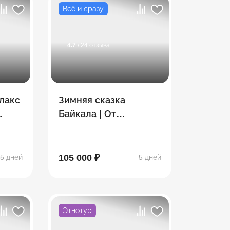
Всё и сразу
4.7
/ 24 отзыва
елакс
Зимняя сказка
Байкала | От
Листвянки до
Ольхона на хивусе
105 000 ₽
5 дней
5 дней
Этнотур