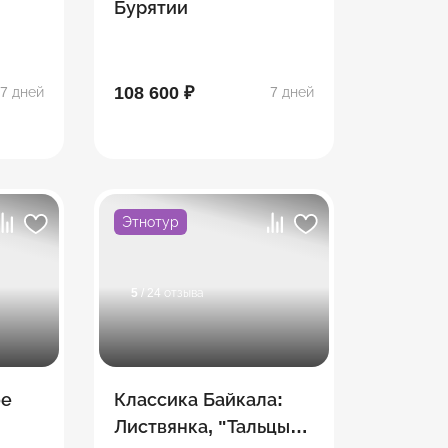
Бурятии
108 600 ₽
7 дней
7 дней
Этнотур
5
/ 24 отзыва
ое
Классика Байкала:
Листвянка, "Тальцы" –