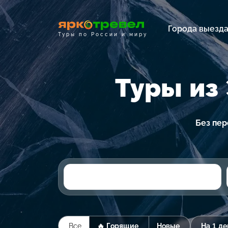
Города выезд
Туры по России и миру
Туры из
Без пер
Все
🔥 Горящие
Новые
На 1 де