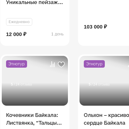
Уникальные пейзажи
Байкала
Ежедневно
103 000 ₽
12 000 ₽
1 день
Этнотур
Этнотур
5
/ 24 отзыва
5
/ 24 отзыва
Кочевники Байкала:
Ольхон – красив
Листвянка, "Тальцы" –
сердце Байкала