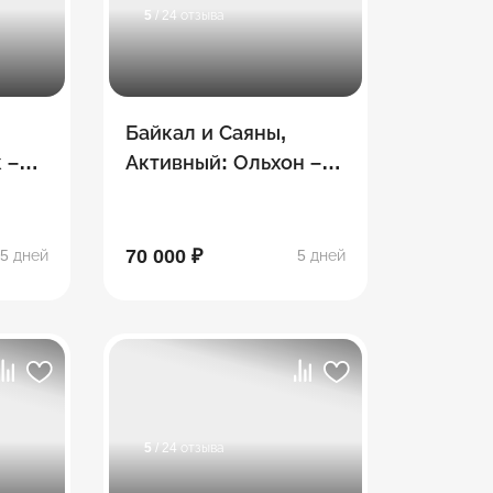
5
/ 24 отзыва
Байкал и Саяны,
 –
Активный: Ольхон –
Иркутск – Аршан -
пик Любви
70 000 ₽
5 дней
5 дней
5
/ 24 отзыва