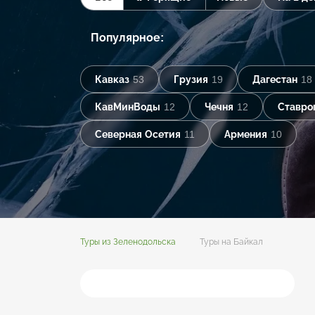
Популярное:
Кавказ
53
Грузия
19
Дагестан
18
КавМинВоды
12
Чечня
12
Ставро
Северная Осетия
11
Армения
10
Туры из Зеленодольска
Туры на Байкал