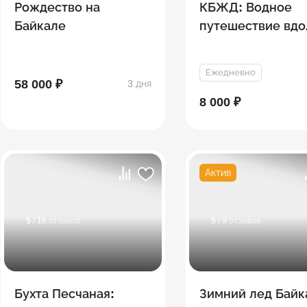
Рождество на
КБЖД: Водное
Байкале
путешествие вдо
берегов Байкала
Ежедневно
58 000 ₽
3 дня
8 000 ₽
Актив
5
/ 16 отзывов
5
/ 9 отзывов
Бухта Песчаная:
Зимний лед Байк