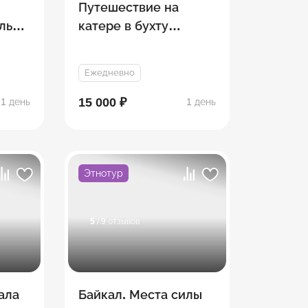
Путешествие на
ль
катере в бухту
Песчаную
Ежедневно
15 000 ₽
1 день
1 день
Этнотур
5
/ 9 отзывов
ала
Байкал. Места силы