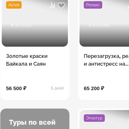
Актив
Релакс
5
/ 24 отзыва
5
/ 9 отзывов
Золотые краски
Перезагрузка, р
Байкала и Саян
и антистресс на
Байкале
56 500 ₽
65 200 ₽
5 дней
Этнотур
Туры по всей