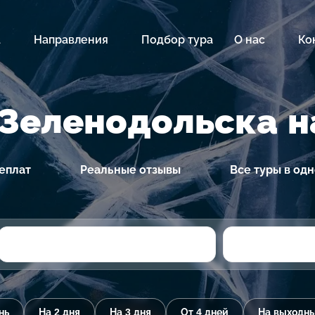
а
Направления
Подбор тура
О нас
Ко
 Зеленодольска н
еплат
Реальные отзывы
Все туры в од
нь
На 2 дня
На 3 дня
От 4 дней
На выходн