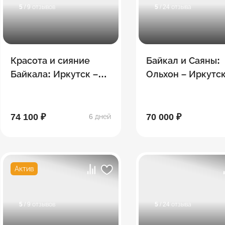
5
/ 9 отзывов
5
/ 24 отзыва
Красота и сияние
Байкал и Саяны:
Байкала: Иркутск –
Ольхон – Иркутск
Малое море – о.
Аршан
Ольхон – о. Огой -
Сарминское ущелье
74 100 ₽
70 000 ₽
6 дней
Актив
5
/ 9 отзывов
5
/ 24 отзыва