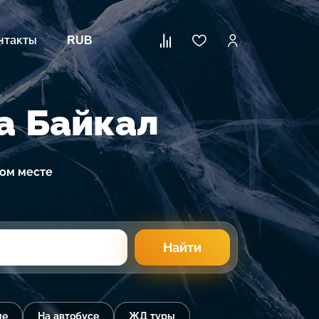
нтакты
RUB
а Байкал
ном месте
Найти
ые
На автобусе
ЖД туры