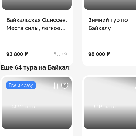
Байкальская Одиссея.
Зимний тур по
Места силы, лёгкое
Байкалу
пешее путешествие.
Много экскурсий + 2
похода
93 800 ₽
98 000 ₽
8 дней
Еще 64 тура на Байкал:
Всё и сразу
4.7
/ 24 отзыва
5
/ 16 отзывов