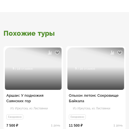
Похожие туры
5
5
/ 16 отзывов
/ 16 отзывов
Аршан: У подножия
Ольхон летом: Сокровище
Саянских гор
Байкала
Из Иркутска,
из Листвянки
Из Иркутска,
из Листвянки
Ежедневно
Ежедневно
7 500 ₽
11 500 ₽
1 день
1 день