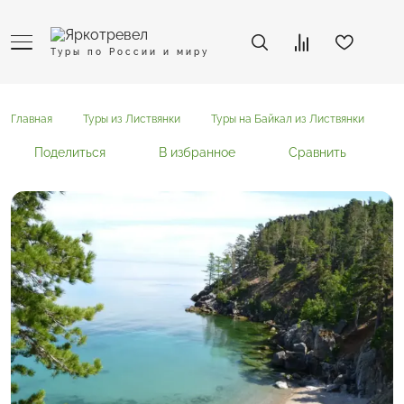
Туры по России и миру
Главная
Туры из Листвянки
Туры на Байкал из Листвянки
Б
Поделиться
В избранное
Сравнить