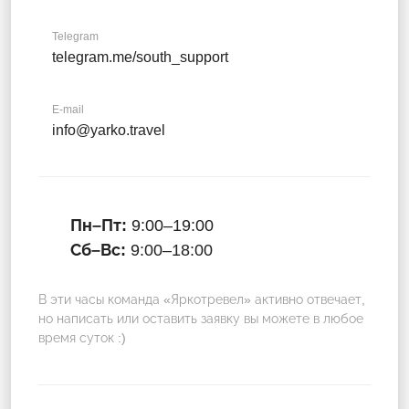
Telegram
telegram.me/south_support
E-mail
info@yarko.travel
Пн–Пт:
9:00–19:00
Сб–Вс:
9:00–18:00
В эти часы команда «Яркотревел» активно отвечает,
но написать или оставить заявку вы можете в любое
время суток :)