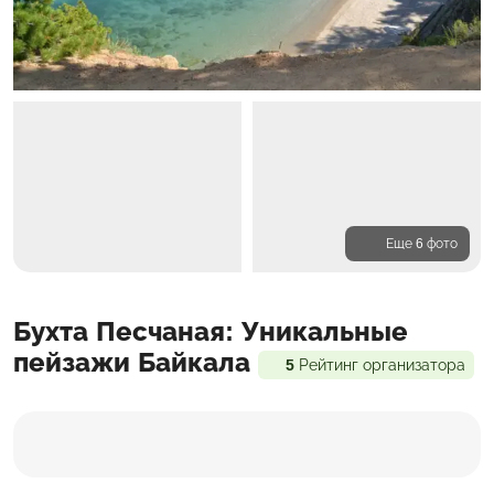
Еще 6 фото
Программа
Бухта Песчаная: Уникальные
Входит в стоимость
Доп. расходы
пейзажи Байкала
5
Рейтинг организатора