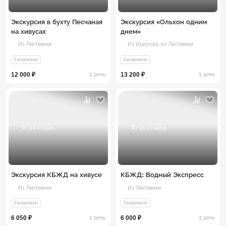
Экскурсия в бухту Песчаная
Экскурсия «Ольхон одним
на хивусах
днем»
Из Листвянки
Из Иркутска,
из Листвянки
Ежедневно
Ежедневно
12 000 ₽
13 200 ₽
1 день
1 день
5
5
/ 24 отзыва
/ 16 отзывов
Экскурсия КБЖД на хивусе
КБЖД: Водный Экспресс
Из Листвянки
Из Листвянки
Ежедневно
Ежедневно
6 050 ₽
6 000 ₽
1 день
1 день