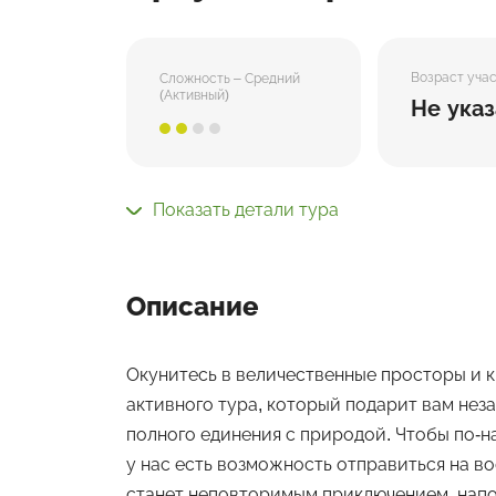
Возраст уча
Сложность – Средний
(Активный)
Не указ
Показать детали тура
Описание
Окунитесь в величественные просторы и к
активного тура, который подарит вам не
полного единения с природой. Чтобы по-
у нас есть возможность отправиться на в
станет неповторимым приключением, нап