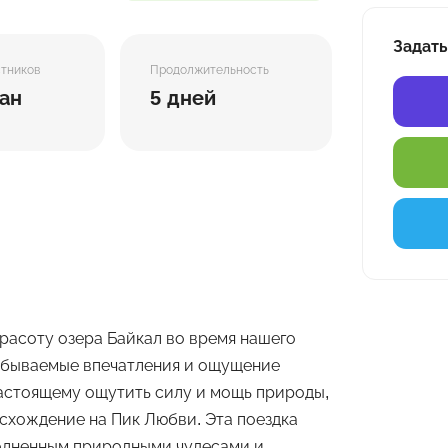
Задать
стников
Продолжительность
ан
5 дней
расоту озера Байкал во время нашего
забываемые впечатления и ощущение
настоящему ощутить силу и мощь природы,
осхождение на Пик Любви. Эта поездка
олненным природными чудесами и