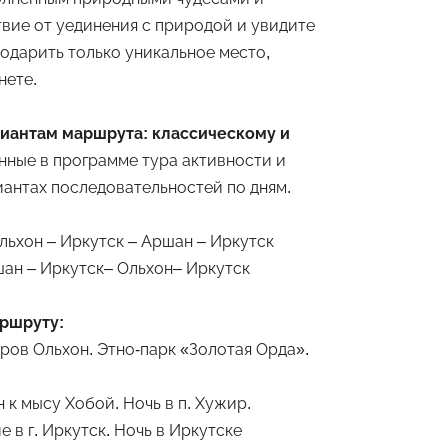
вие от уединения с природой и увидите
одарить только уникальное место,
нете.
риантам маршрута: классическому и
анные в программе тура активности и
иантах последовательностей по дням.
льхон – Иркутск – Аршан – Иркутск
ан – Иркутск– Ольхон– Иркутск
аршруту:
тров Ольхон. Этно-парк «Золотая Орда».
 к мысу Хобой. Ночь в п. Хужир.
 в г. Иркутск. Ночь в Иркутске