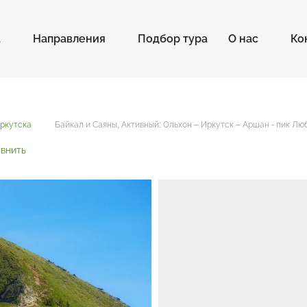
а
Направления
Подбор тура
О нас
Ко
Иркутска
Байкал и Саяны, Активный: Ольхон – Иркутск – Аршан - пик Лю
внить