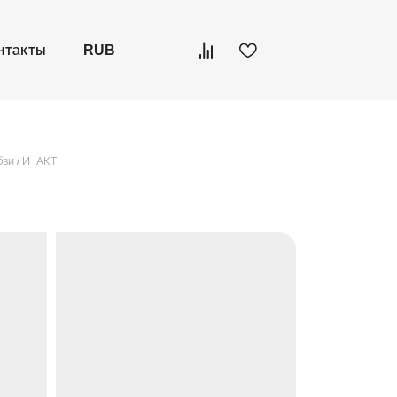
нтакты
RUB
бви / И_АКТ