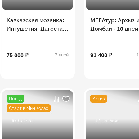
Кавказская мозаика:
МЕГАтур: Архыз 
Ингушетия, Дагестан,
Домбай - 10 дней
Северная Осетия,
Чечня
75 000 ₽
91 400 ₽
7 дней
1
Поход
Актив
Старт в Мин.водах
5
/ 9 отзывов
5
/ 9 отзывов