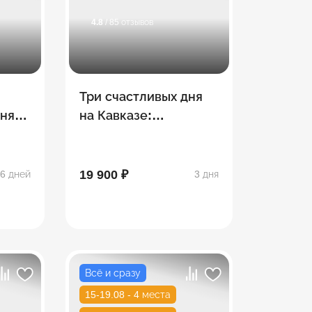
4.8
/ 85 отзывов
Три счастливых дня
хняя
на Кавказе:
ай +
Пятигорск + Эльбрус
+ Кисловодск
19 900 ₽
6 дней
3 дня
Всё и сразу
15-19.08 - 4 места