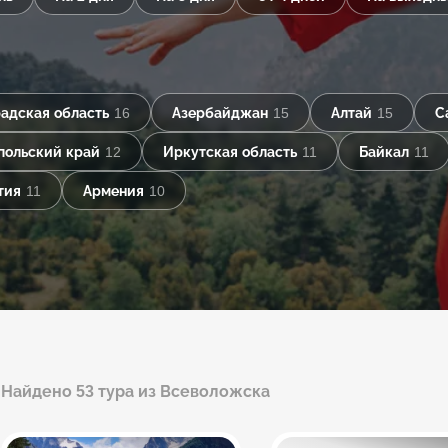
адская область
16
Азербайджан
15
Алтай
15
С
польский край
12
Иркутская область
11
Байкал
11
тия
11
Армения
10
Найдено 53 тура из Всеволожска