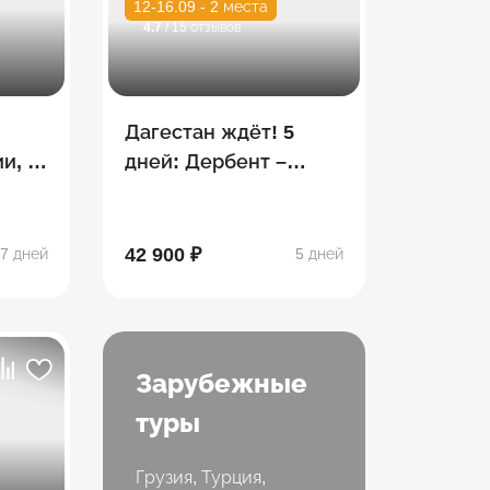
12-16.09 - 2 места
4.7
/ 15 отзывов
С
Дагестан ждёт! 5
и, 7
дней: Дербент –
Махачкала – Гуниб –
б –
Гамсутль – Хунзах
х
42 900 ₽
7 дней
5 дней
Зарубежные
туры
Грузия, Турция,