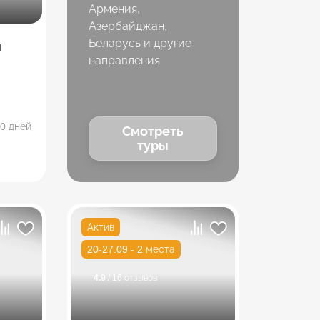
Армения,
Азербайджан,
Беларусь и другие
и
направления
0 дней
Смотреть
туры
Актив
20-27.09 - 2 места
4.9
/ 16 отзывов