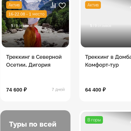
Актив
Актив
16-22.08 - 1 место
5
/ 9 отзывов
5
/ 9 отзывов
Треккинг в Северной
Треккинг в Домб
Осетии. Дигория
Комфорт-тур
74 600 ₽
64 400 ₽
7 дней
В горы
Туры по всей