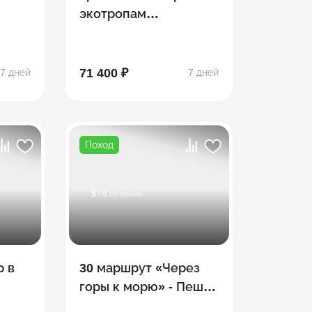
экотропам
Кавказских
Минеральных Вод
71 400 ₽
7 дней
7 дней
Поход
5
/ 8 отзывов
р в
30 маршрут «Через
горы к морю» - Пеший
поход по Тридцатке