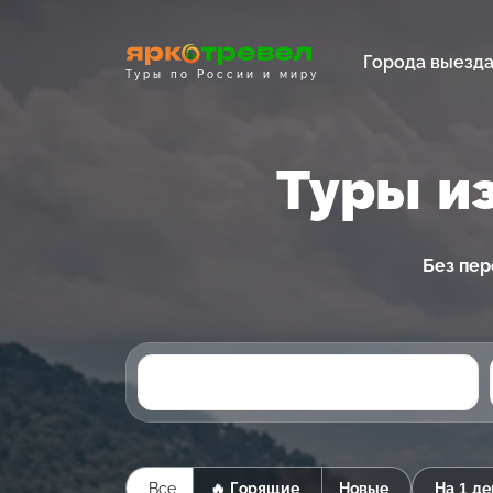
Города выезд
Туры по России и миру
Туры и
Без пер
Все
🔥 Горящие
Новые
На 1 де