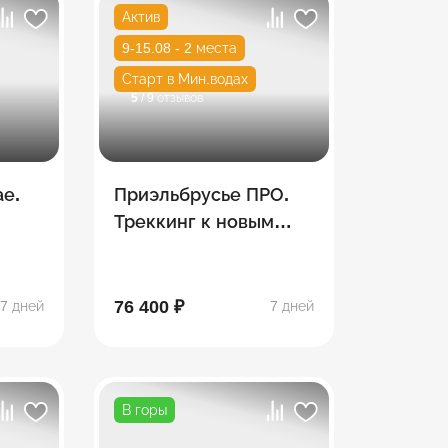
Актив
9-15.08 - 2 места
Старт в Мин.водах
5
/ 9 отзывов
ае.
Приэльбрусье ПРО.
Треккинг к новым
озерам
76 400 ₽
7 дней
7 дней
В горы