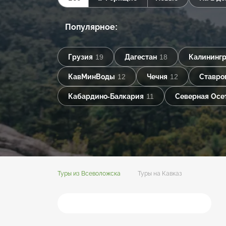
Популярное:
Грузия
19
Дагестан
18
Калинингр
КавМинВоды
12
Чечня
12
Ставро
Кабардино-Балкария
11
Северная Осе
Туры из Всеволожска
Туры на Кавказ