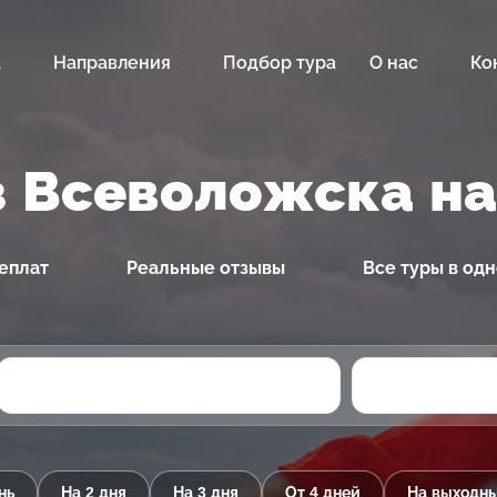
а
Направления
Подбор тура
О нас
Ко
з Всеволожска на
еплат
Реальные отзывы
Все туры в од
нь
На 2 дня
На 3 дня
От 4 дней
На выходн