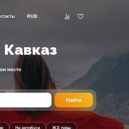
нтакты
RUB
 Кавказ
ном месте
Найти
ые
На автобусе
ЖД туры