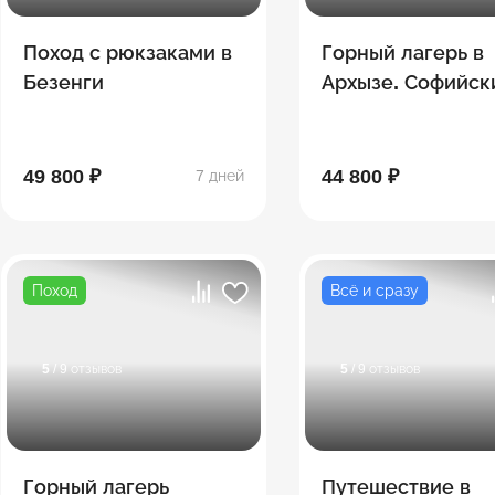
Поход с рюкзаками в
Горный лагерь в
Безенги
Архызе. Софийск
озёра
49 800 ₽
44 800 ₽
7 дней
Поход
Всё и сразу
5
/ 9 отзывов
5
/ 9 отзывов
Горный лагерь
Путешествие в