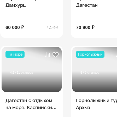
Дамхурц
Дагестан
60 000 ₽
70 900 ₽
7 дней
На море
Горнолыжный
4.9
/ 11 отзывов
5
/ 9 отзывов
Дагестан с отдыхом
Горнолыжный ту
на море. Каспийские
Архыз
каникулы. 5 - 7 дней