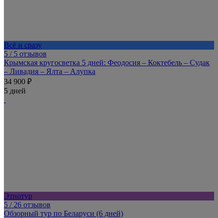
Всё и сразу
5
/ 5 отзывов
Крымская кругосветка 5 дней: Феодосия – Коктебель – Судак
– Ливадия – Ялта – Алупка
34 900 ₽
5 дней
Этнотур
5
/ 26 отзывов
Обзорный тур по Беларуси (6 дней)