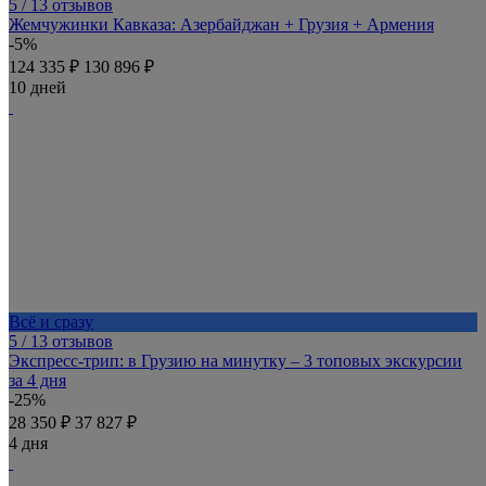
5
/ 13 отзывов
Жемчужинки Кавказа: Азербайджан + Грузия + Армения
-5%
124 335 ₽
130 896 ₽
10 дней
Всё и сразу
5
/ 13 отзывов
Экспресс-трип: в Грузию на минутку – 3 топовых экскурсии
за 4 дня
-25%
28 350 ₽
37 827 ₽
4 дня