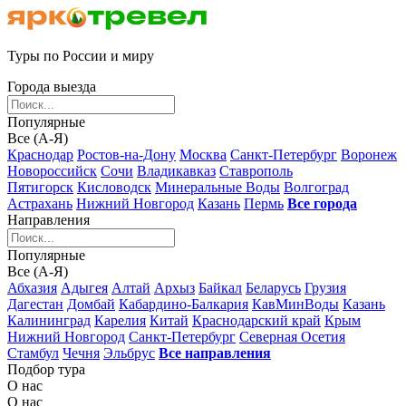
Туры по России и миру
Города выезда
Популярные
Все (А-Я)
Краснодар
Ростов-на-Дону
Москва
Санкт-Петербург
Воронеж
Новороссийск
Сочи
Владикавказ
Ставрополь
Пятигорск
Кисловодск
Минеральные Воды
Волгоград
Астрахань
Нижний Новгород
Казань
Пермь
Все города
Направления
Популярные
Все (А-Я)
Абхазия
Адыгея
Алтай
Архыз
Байкал
Беларусь
Грузия
Дагестан
Домбай
Кабардино-Балкария
КавМинВоды
Казань
Калининград
Карелия
Китай
Краснодарский край
Крым
Нижний Новгород
Санкт-Петербург
Северная Осетия
Стамбул
Чечня
Эльбрус
Все направления
Подбор тура
О нас
О нас