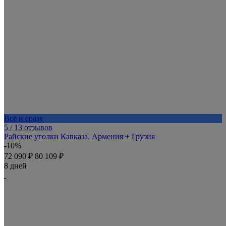
Всё и сразу
5
/ 13 отзывов
Райские уголки Кавказа. Армения + Грузия
-10%
72 090 ₽
80 109 ₽
8 дней