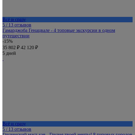
Всё и сразу
5
/ 13 отзывов
Гамарджоба Генацвале - 4 топовые экскурсии в одном
путешествии
-15%
35 802 ₽
42 120 ₽
5 дней
Всё и сразу
5
/ 13 отзывов
Грузинский маст хэв - Грузия твоей мечты! 8 топовых городов