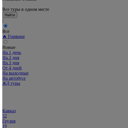
Все туры в одном месте
Найти
|
Все
🔥 Горящие
Новые
На 1 день
На 2 дня
На 3 дня
От 4 дней
На выходные
На автобусе
ЖД туры
Популярное:
Кавказ
52
Грузия
19