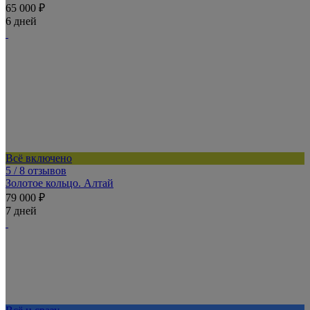
65 000 ₽
6 дней
Всё включено
5
/ 8 отзывов
Золотое кольцо. Алтай
79 000 ₽
7 дней