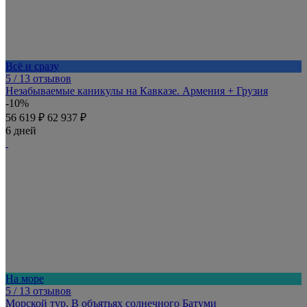
Всё и сразу
5
/ 13 отзывов
Незабываемые каникулы на Кавказе. Армения + Грузия
-10%
56 619 ₽
62 937 ₽
6 дней
На море
5
/ 13 отзывов
Морской тур. В объятьях солнечного Батуми