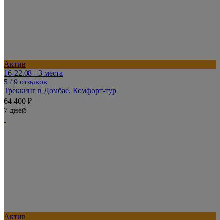
Актив
16-22.08 - 3 места
5
/ 9 отзывов
Треккинг в Домбае. Комфорт-тур
64 400 ₽
7 дней
Актив