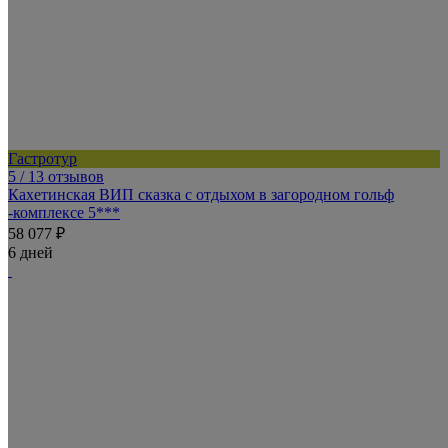
Гастротур
5
/ 13 отзывов
Кахетинская ВИП сказка с отдыхом в загородном гольф
-комплексе 5***
58 077 ₽
6 дней