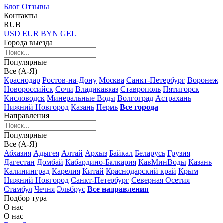
Блог
Отзывы
Контакты
RUB
USD
EUR
BYN
GEL
Города выезда
Популярные
Все (А-Я)
Краснодар
Ростов-на-Дону
Москва
Санкт-Петербург
Воронеж
Новороссийск
Сочи
Владикавказ
Ставрополь
Пятигорск
Кисловодск
Минеральные Воды
Волгоград
Астрахань
Нижний Новгород
Казань
Пермь
Все города
Направления
Популярные
Все (А-Я)
Абхазия
Адыгея
Алтай
Архыз
Байкал
Беларусь
Грузия
Дагестан
Домбай
Кабардино-Балкария
КавМинВоды
Казань
Калининград
Карелия
Китай
Краснодарский край
Крым
Нижний Новгород
Санкт-Петербург
Северная Осетия
Стамбул
Чечня
Эльбрус
Все направления
Подбор тура
О нас
О нас