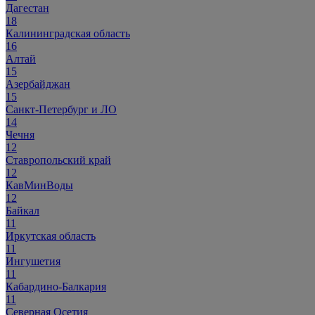
Дагестан
18
Калининградская область
16
Алтай
15
Азербайджан
15
Санкт-Петербург и ЛО
14
Чечня
12
Ставропольский край
12
КавМинВоды
12
Байкал
11
Иркутская область
11
Ингушетия
11
Кабардино-Балкария
11
Северная Осетия