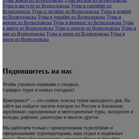
Туры зимой из Всеволожска
Туры весной из Всеволожска
Туры в августе из Всеволожска
Туры в сентябре из
Всеволожска
Туры в октябре из Всеволожска
Туры в ноябре
из Всеволожска
Туры в декабре из Всеволожска
Туры в
январе из Всеволожска
Туры в феврале из Всеволожска
Туры
в марте из Всеволожска
Туры в апреле из Всеволожска
Туры в
мае из Всеволожска
Туры в июне из Всеволожска
Туры в
июле из Всеволожска
Подпишитесь на нас
Чтобы узнавать первыми о скидках,
горящих турах и новых поездках
!
Яркотревел* — это сервис поиска туров выходного дня. На
сайте вы найдете тысячи поездок по России и ближнему
зарубежью: однодневные и многодневные туры, экскурсии и
походы, рафтинг, джиптуры и многое другое.
Мы работаем только с проверенными турклубами и
официальными туроператорами, ваш отдых в надежных
руках. Изучайте программы, сравнивайте и выбирайте