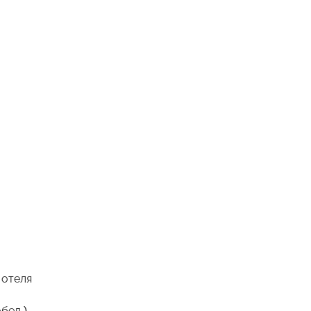
 отеля
бед )