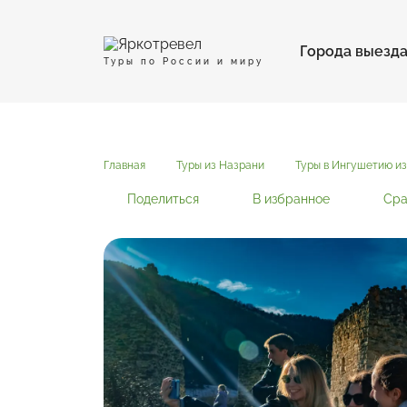
Города выезд
Туры по России и миру
Главная
Туры из Назрани
Туры в Ингушетию и
Поделиться
В избранное
Сра