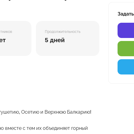
Задать
стников
Продолжительность
ет
5 дней
гушетию, Осетию и Верхнюю Балкарию!
но вместе с тем их объединяет горный