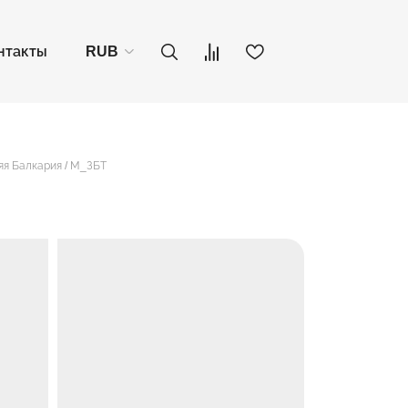
нтакты
RUB
няя Балкария / М_ЗБТ