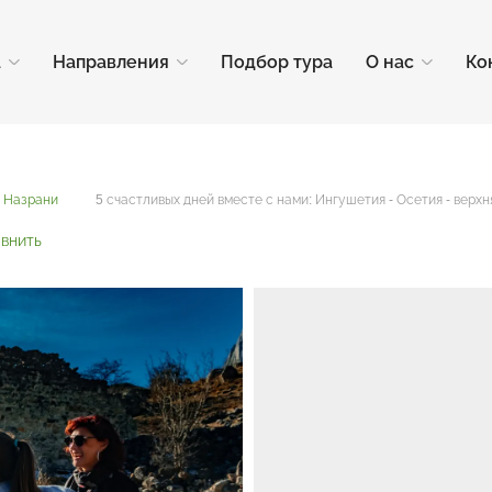
а
Направления
Подбор тура
О нас
Ко
з Назрани
5 счастливых дней вместе с нами: Ингушетия - Осетия - верх
внить