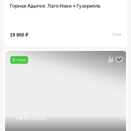
Горная Адыгея: Лаго-Наки + Гузерипль
19 900 ₽
3 дня
В горы
4.8
/ 85 отзывов