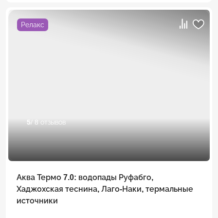
Релакс
5
/ 8 отзывов
Аква Термо 7.0: водопады Руфабго,
Хаджохская теснина, Лаго-Наки, термальные
источники