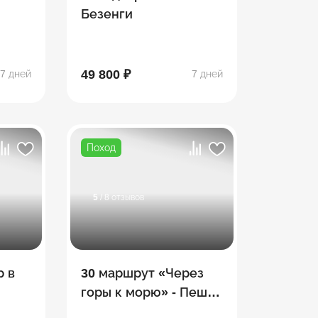
Безенги
д
49 800 ₽
7 дней
7 дней
Поход
5
/ 8 отзывов
р в
30 маршрут «Через
горы к морю» - Пеший
поход по Тридцатке