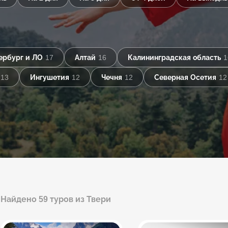
ербург и ЛО
17
Алтай
16
Калининградская область
1
13
Ингушетия
12
Чечня
12
Северная Осетия
12
Найдено 59 туров из Твери