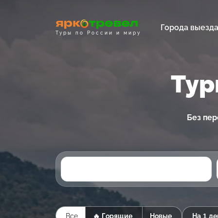
Города выезд
Туры по России и миру
Тур
Без пер
Все
🔥 Горящие
Новые
На 1 де