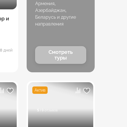
Армения,
Азербайджан,
Беларусь и другие
ор и
направления
8 дней
Смотреть
туры
Актив
5
/ 9 отзывов