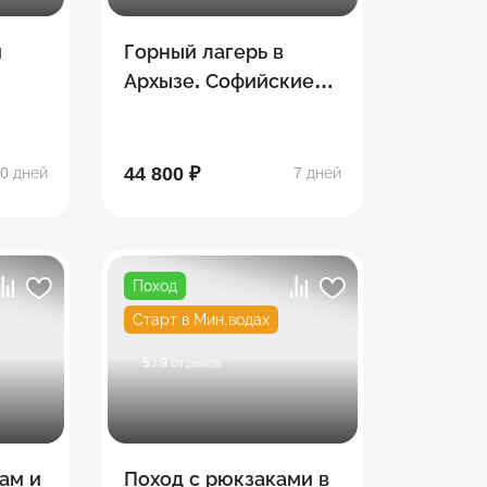
и
Горный лагерь в
Архызе. Софийские
озёра
44 800 ₽
0 дней
7 дней
Поход
Старт в Мин.водах
5
/ 9 отзывов
ам и
Поход с рюкзаками в