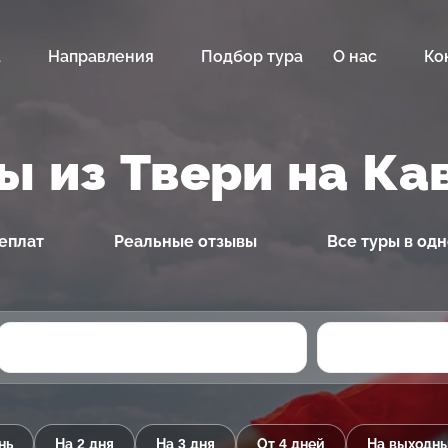
а
Направления
Подбор тура
О нас
Ко
ы из Твери на Ка
еплат
Реальные отзывы
Все туры в од
нь
На 2 дня
На 3 дня
От 4 дней
На выходн