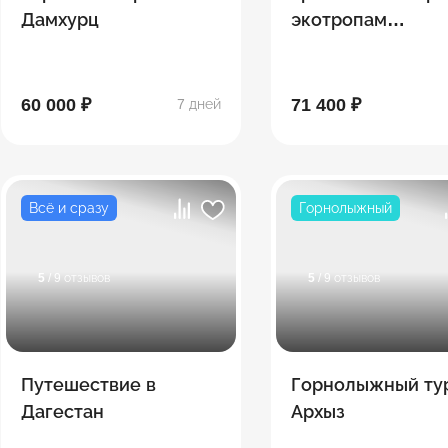
Дамхурц
экотропам
Кавказских
Минеральных Во
60 000 ₽
71 400 ₽
7 дней
Всё и сразу
Горнолыжный
5
/ 9 отзывов
5
/ 9 отзывов
Путешествие в
Горнолыжный ту
Дагестан
Архыз