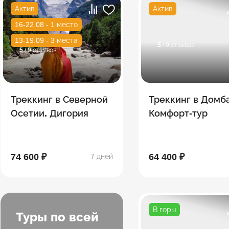
Актив
Актив
16-22.08 - 1 место
13-19.09 - 3 места
5
/ 9 отзывов
5
/ 9 отзывов
Треккинг в Северной
Треккинг в Домб
Осетии. Дигория
Комфорт-тур
74 600 ₽
64 400 ₽
7 дней
В горы
Туры по всей