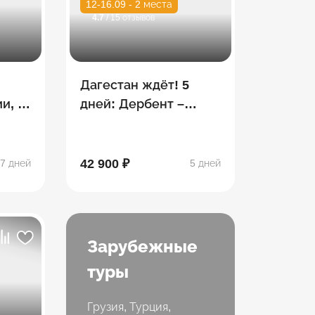
12-16.09 - 2 места
4.7
/ 15 отзывов
С
Дагестан ждёт! 5
и, 7
дней: Дербент –
Махачкала – Гуниб –
б –
Гамсутль – Хунзах
х
42 900 ₽
7 дней
5 дней
Зарубежные
туры
Грузия, Турция,