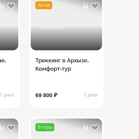
Актив
5
/ 9 отзывов
ае.
Треккинг в Архызе.
Комфорт-тур
69 800 ₽
7 дней
7 дней
В горы