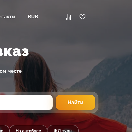
нтакты
RUB
вказ
ном месте
Найти
ые
На автобусе
ЖД туры