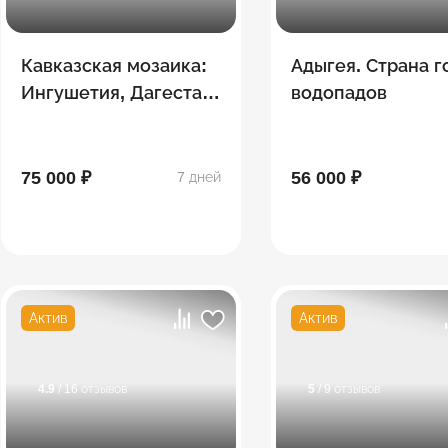
Кавказская мозаика:
Адыгея. Страна г
Ингушетия, Дагестан,
водопадов
Северная Осетия,
Чечня
75 000 ₽
56 000 ₽
7 дней
Актив
Актив
4.9
/ 16 отзывов
5
/ 9 отзывов