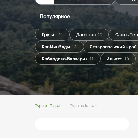
Популярное:
Грузия
21
Дагестан
20
Санкт-Пет
КавМинВоды
13
Ставропольский край
Кабардино-Балкария
11
Адыгея
10
Туры из Твери
Туры на Кавказ