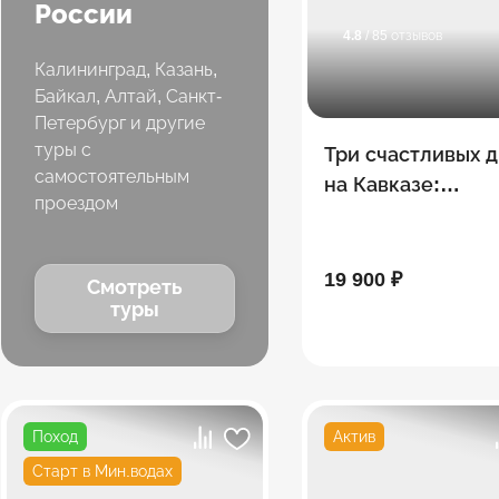
России
4.8
/ 85 отзывов
Калининград, Казань,
Байкал, Алтай, Санкт-
Петербург и другие
туры с
Три счастливых 
самостоятельным
на Кавказе:
проездом
Пятигорск + Эль
+ Кисловодск
19 900 ₽
Смотреть
туры
Поход
Актив
Старт в Мин.водах