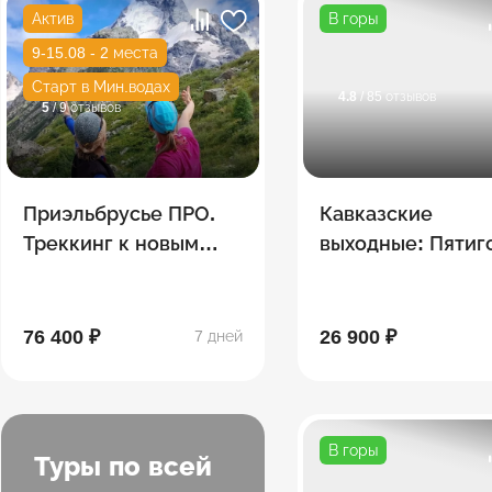
Актив
В горы
9-15.08 - 2 места
Старт в Мин.водах
4.8
/ 85 отзывов
5
/ 9 отзывов
Приэльбрусье ПРО.
Кавказские
Треккинг к новым
выходные: Пятиг
озерам
+ Кисловодск +
Домбай + Эльбру
дня)
76 400 ₽
26 900 ₽
7 дней
В горы
Туры по всей