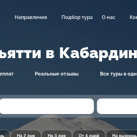
а
Направления
Подбор тура
О нас
Ко
льятти в Кабарди
еплат
Реальные отзывы
Все туры в од
нь
На 2 дня
На 3 дня
От 4 дней
На выходн