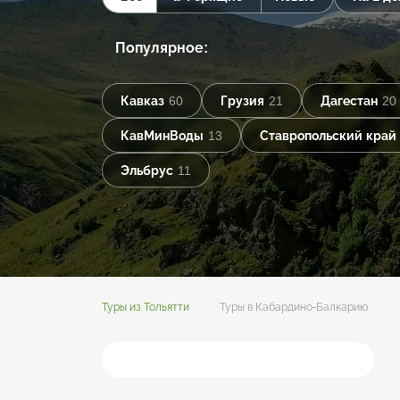
Популярное:
Кавказ
60
Грузия
21
Дагестан
20
КавМинВоды
13
Ставропольский край
Эльбрус
11
Туры из Тольятти
Туры в Кабардино-Балкарию