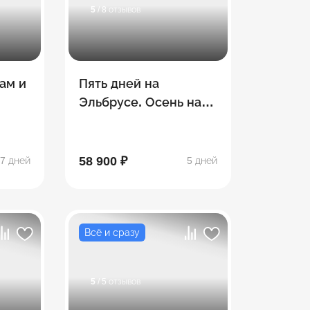
5
/ 8 отзывов
ам и
Пять дней на
Эльбрусе. Осень на
высоте
д
58 900 ₽
7 дней
5 дней
Всё и сразу
5
/ 5 отзывов