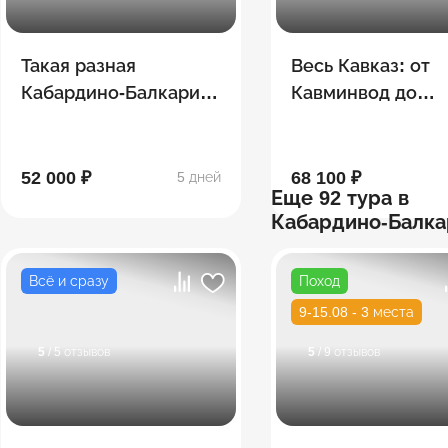
Такая разная
Весь Кавказ: от
Кабардино-Балкария:
Кавминвод до
Эльбрус, Пятигорск,
Дагестана
Нальчик, Чегем,
Безенги
52 000 ₽
68 100 ₽
5 дней
Еще 92 тура в
Кабардино-Балк
Всё и сразу
Поход
9-15.08 - 3 места
5
/ 5 отзывов
5
/ 9 отзывов