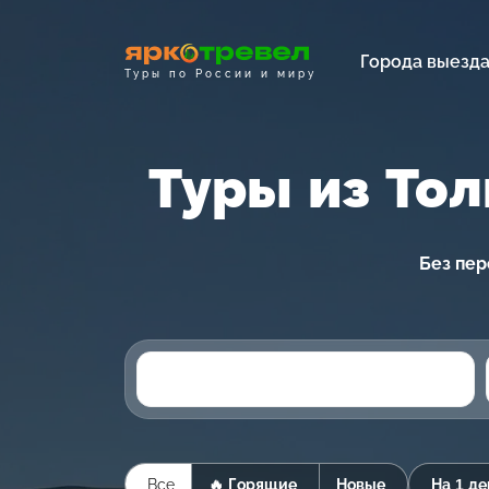
Города выезд
Туры по России и миру
Туры из То
Без пер
Все
🔥 Горящие
Новые
На 1 де