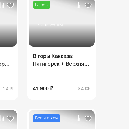
В горы
4.8
/ 85 отзывов
В горы Кавказа:
орск
Пятигорск + Верхняя
Балкария + Домбай +
с (4
Архыз +
Приэльбрусье
41 900 ₽
4 дня
6 дней
Всё и сразу