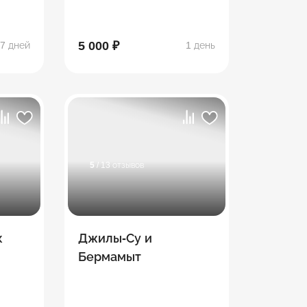
5 000 ₽
7 дней
1 день
5
/ 13 отзывов
к
Джилы-Су и
Бермамыт