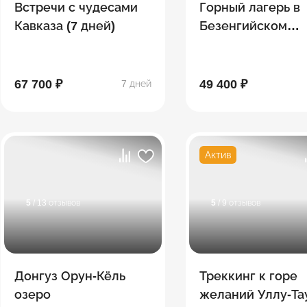
Встречи с чудесами
Горный лагерь в
Кавказа (7 дней)
Безенгийском
ущелье
67 700 ₽
49 400 ₽
7 дней
Актив
5
/ 13 отзывов
5
/ 9 отзывов
Донгуз Орун-Кёль
Треккинг к горе
озеро
желаний Уллу-Та