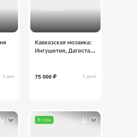
5
/ 6 отзывов
дня
Кавказская мозаика:
Ингушетия, Дагестан,
брус
Северная Осетия,
Чечня
75 000 ₽
3 дня
7 дней
В горы