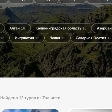
Алтай
16
Калининградская область
16
Азерба
13
Ингушетия
12
Чечня
12
Северная Осетия
12
Найдено 12 туров из Тольятти