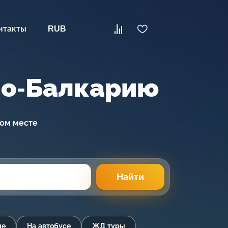
нтакты
RUB
но-Балкарию
ном месте
Найти
ые
На автобусе
ЖД туры