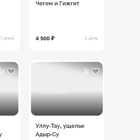
Чегем и Гижгит
4 500 ₽
7 дней
1 день
5
/ 13 отзывов
Уллу-Тау, ущелье
у
Адыр-Су