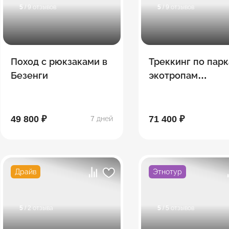
5
/ 9 отзывов
5
/ 9 отзывов
Поход с рюкзаками в
Треккинг по парк
Безенги
экотропам
Кавказских
Минеральных Во
49 800 ₽
71 400 ₽
7 дней
Драйв
Этнотур
5
/ 2 отзыва
5
/ 5 отзывов