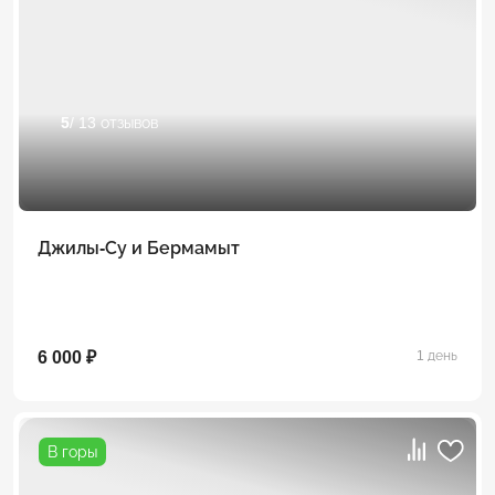
5
/ 13 отзывов
Джилы-Су и Бермамыт
6 000 ₽
1 день
В горы