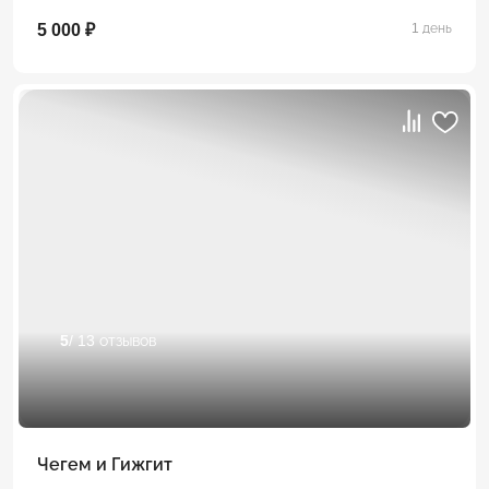
5 000 ₽
1 день
5
/ 13 отзывов
Чегем и Гижгит