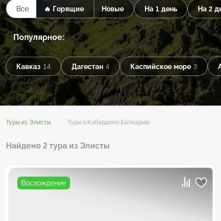
Все
🔥 Горящие
Новые
На 1 день
На 2 д
Популярное:
Кавказ
14
Дагестан
4
Каспийское море
3
Туры из Элисты
Туры в Кабардино-Балкарию
Найдено 2 тура из Элисты
Восхождение