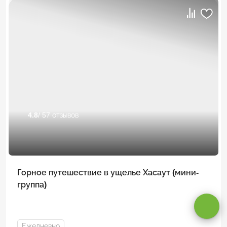
4.8
/ 57 отзывов
Оставаясь на сайте, вы даете
согласие на обработку cookie и
Горное путешествие в ущелье Хасаут (мини-
персональных данных
.
группа)
Принимаю
Ежедневно