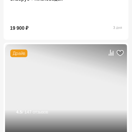
19 900 ₽
3 дня
Драйв
4.5
/ 147 отзывов