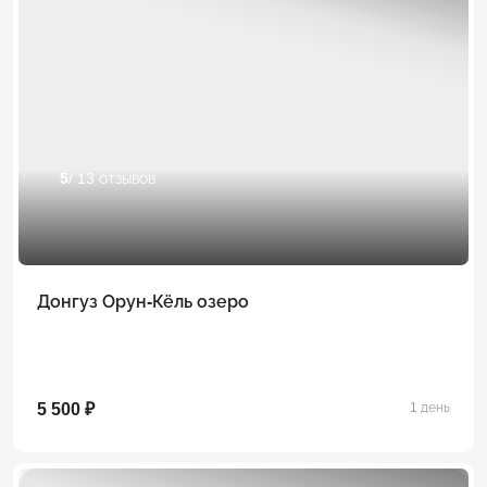
5
/ 13 отзывов
Донгуз Орун-Кёль озеро
5 500 ₽
1 день