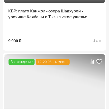
КБР: плато Канжол - озера Шадхурей -
урочище Каябаши и Тызыльское ущелье
9 900 ₽
2 дня
Восхождение
12-20.08 - 4 места