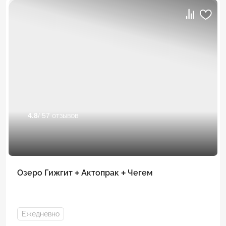
4.8
/ 57 отзывов
Озеро Гижгит + Актопрак + Чегем
Ежедневно