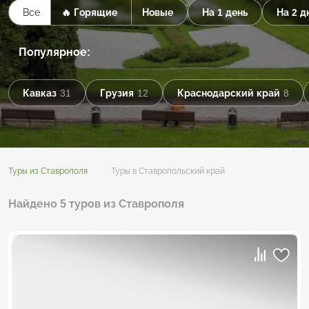
Все
🔥 Горящие
Новые
На 1 день
На 2 д
Популярное:
Кавказ
31
Грузия
12
Краснодарский край
8
Туры из Ставрополя
Туры в Ставропольский край
Найдено 5 туров из Ставрополя