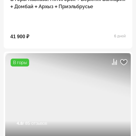
+ Домбай + Архыз + Приэльбрусье
41 900 ₽
6 дней
В горы
4.8
/ 85 отзывов