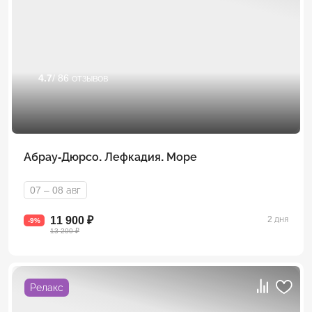
4.7
/ 86 отзывов
Абрау-Дюрсо. Лефкадия. Море
07 – 08 авг
11 900 ₽
2 дня
-9%
13 200 ₽
Релакс