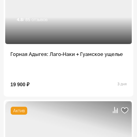
4.8
/ 85 отзывов
Горная Адыгея: Лаго-Наки + Гуамское ущелье
19 900 ₽
3 дня
Актив