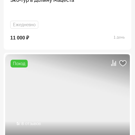
Эко-тур в Долину Мацеста
Ежедневно
11 000 ₽
1 день
Поход
5
/ 8 отзывов