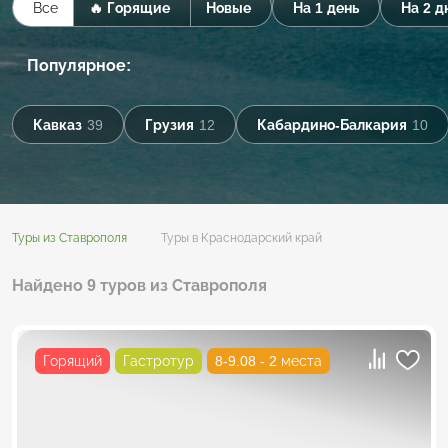
Все
🔥 Горящие
Новые
На 1 день
На 2 д
Популярное:
Кавказ
39
Грузия
12
Кабардино-Балкария
10
Туры из Ставрополя
Туры в Краснодарский край
Найдено 9 туров из Ставрополя
Горящий
Гастротур
8-9.08 - 2 места