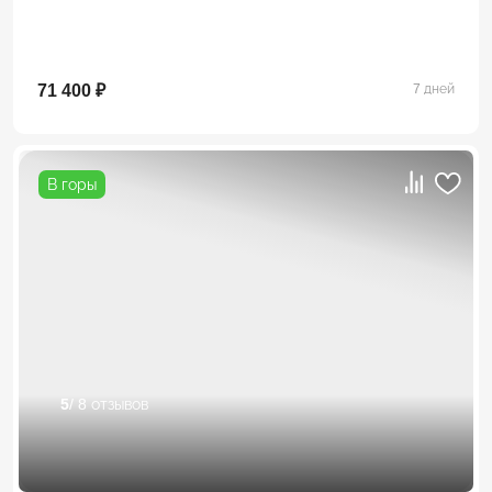
71 400 ₽
7 дней
В горы
5
/ 8 отзывов