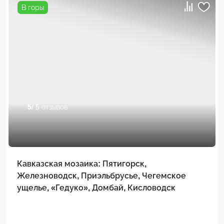
В горы
5
/ 5 отзывов
Кавказская мозаика: Пятигорск,
Железноводск, Приэльбрусье, Чегемское
ущелье, «Гедуко», Домбай, Кисловодск