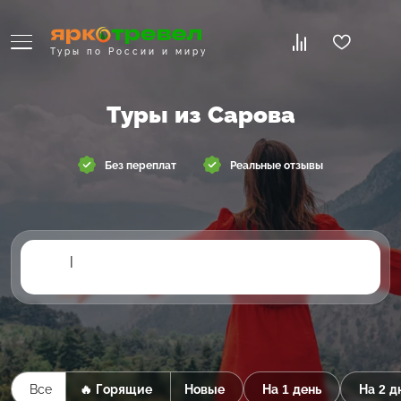
Туры по России и миру
Туры из Сарова
Без переплат
Реальные отзывы
|
Все
🔥 Горящие
Новые
На 1 день
На 2 д