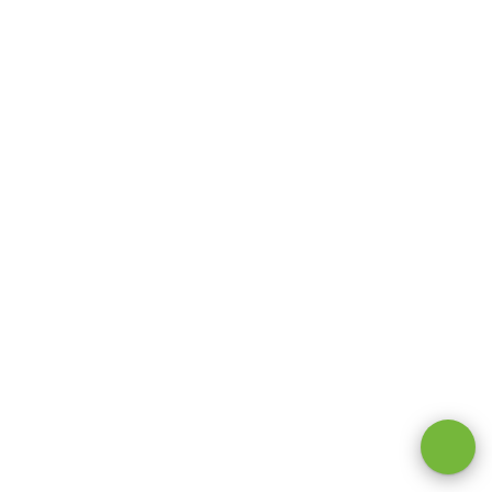
Оставаясь на сайте, вы даете
согласие на обработку cookie и
персональных данных
.
Принимаю