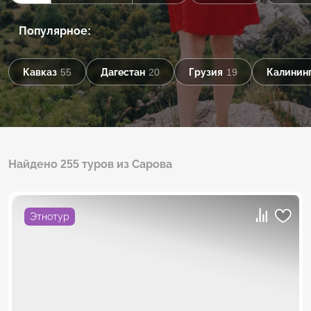
Популярное:
Кавказ
55
Дагестан
20
Грузия
19
Калининг
Найдено 255 туров из Сарова
Этнотур