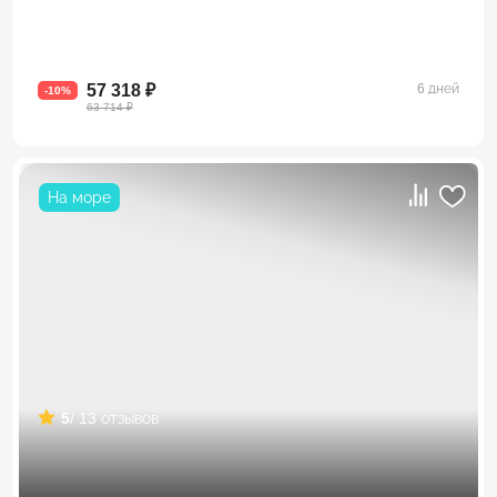
57 318 ₽
6 дней
-10%
63 714 ₽
На море
5
/ 13 отзывов