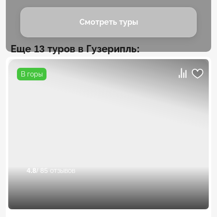
Смотреть туры
Еще 13 туров в Гузерипль:
В горы
4.8
/ 85 отзывов