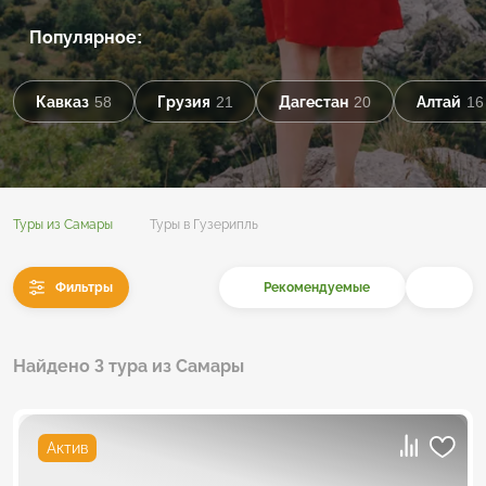
Популярное:
Кавказ
58
Грузия
21
Дагестан
20
Алтай
16
Туры из Самары
Туры в Гузерипль
Фильтры
Рекомендуемые
Найдено 3 тура из Самары
Актив