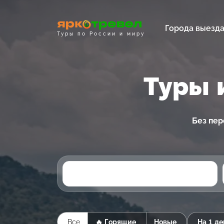
Города выезд
Туры по России и миру
Туры 
Без пер
Все
🔥 Горящие
Новые
На 1 де