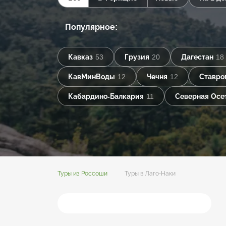
Популярное:
Кавказ
53
Грузия
20
Дагестан
18
КавМинВоды
12
Чечня
12
Ставро
Кабардино-Балкария
11
Северная Осе
Туры из Россоши
Туры в Лаго-Наки