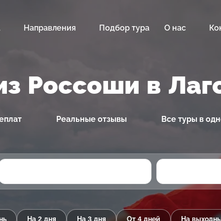
а
Направления
Подбор тура
О нас
Ко
из Россоши в Лаг
еплат
Реальные отзывы
Все туры в од
нь
На 2 дня
На 3 дня
От 4 дней
На выходн