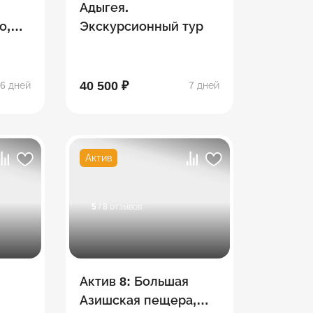
Адыгея.
о,
Экскурсионный тур
ина,
40 500 ₽
6 дней
7 дней
Актив
5
/ 8 отзывов
Актив 8: Большая
Азишская пещера,