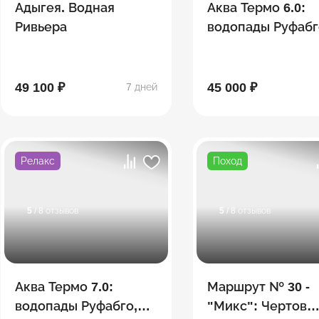
Адыгея. Водная
Аква Термо 6.0:
Ривьера
водопады Руфабг
Хаджохская тесн
Лаго-Наки,
термальные
49 100 ₽
45 000 ₽
7 дней
источники
Релакс
Поход
5
/ 8 отзывов
5
/ 8 отзывов
Аква Термо 7.0:
Маршрут № 30 -
водопады Руфабго,
"Микс": Чертов