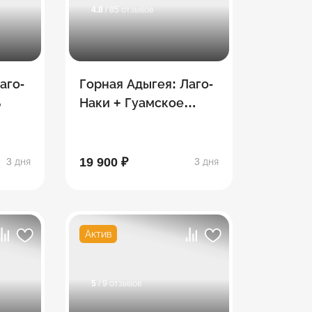
4.8
/ 85 отзывов
аго-
Горная Адыгея: Лаго-
ь
Наки + Гуамское
ущелье
19 900 ₽
3 дня
3 дня
Актив
5
/ 9 отзывов