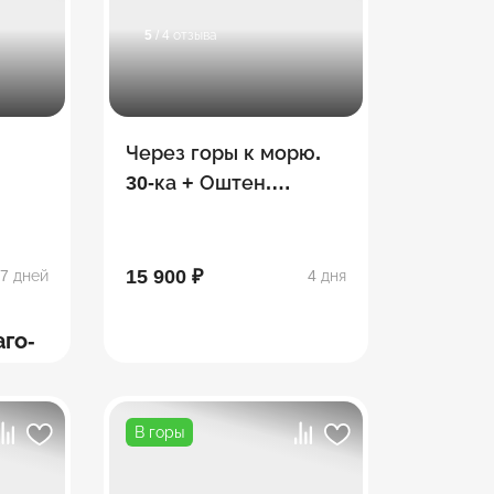
5
/ 4 отзыва
Через горы к морю.
30-ка + Оштен.
Сентябрь
15 900 ₽
7 дней
4 дня
аго-
В горы