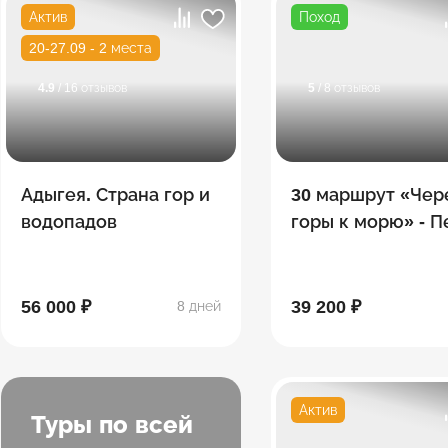
Актив
Поход
20-27.09 - 2 места
4.9
/ 16 отзывов
5
/ 8 отзывов
Адыгея. Страна гор и
30 маршрут «Чер
водопадов
горы к морю» - 
поход по Тридца
56 000 ₽
39 200 ₽
8 дней
Актив
Туры по всей