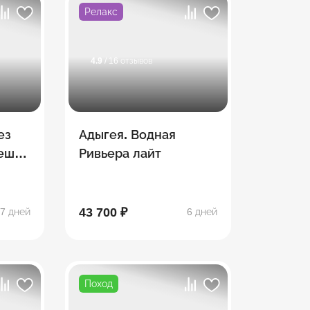
Релакс
4.9
/ 16 отзывов
ез
Адыгея. Водная
Пеший
Ривьера лайт
тке
43 700 ₽
7 дней
6 дней
Поход