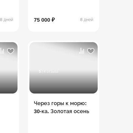
,
сплав, Экстрим-парк
"Мишоко",
ды
Сахрайские
75 000 ₽
8 дней
8 дней
водопады, Гузерипль
5
/ 4 отзыва
Через горы к морю:
30-ка. Золотая осень