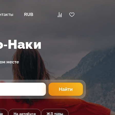
нтакты
RUB
о-Наки
ном месте
Найти
ые
На автобусе
ЖД туры