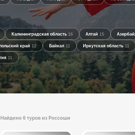
Калининградская область
16
Алтай
15
Азерба
польский край
12
Байкал
11
Иркутская область
11
тия
11
Найдено 6 туров из Россоши