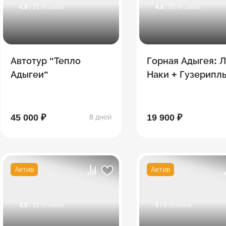
4.9
/ 16 отзывов
4.8
/ 85 отзывов
Автотур "Тепло
Горная Адыгея: Л
Адыгеи"
Наки + Гузерипл
45 000 ₽
19 900 ₽
8 дней
Актив
Актив
4.9
/ 16 отзывов
5
/ 9 отзывов