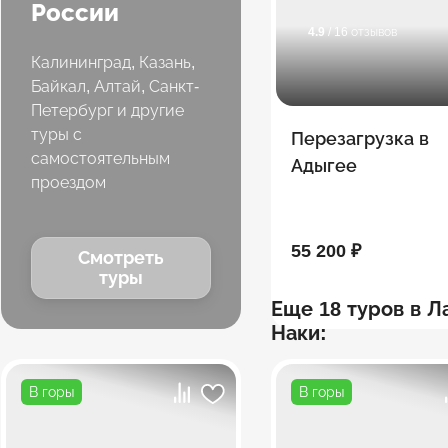
России
4.9
/ 16 отзывов
Калининград, Казань,
Байкал, Алтай, Санкт-
Петербург и другие
туры с
Перезагрузка в
самостоятельным
Адыгее
проездом
55 200 ₽
Смотреть
туры
Еще 18 туров в Л
Наки:
В горы
В горы