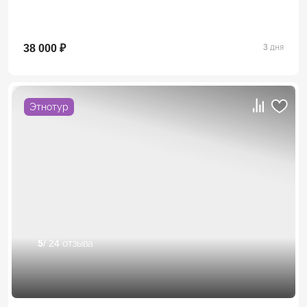
38 000 ₽
3 дня
Этнотур
5
/ 24 отзыва