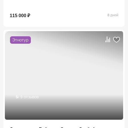
115 000 ₽
8 дней
Этнотур
5
/ 9 отзывов