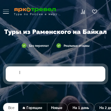
Туры по России и миру
Туры из Раменского на Байкал
Без переплат
Реальные отзывы
|
Все
🔥 Горящие
Новые
На 1 день
На 2 д