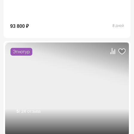
93 800 ₽
8 дней
Этнотур
5
/ 24 отзыва