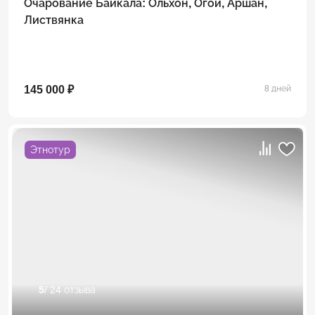
Очарование Байкала: Ольхон, Огой, Аршан,
Листвянка
145 000 ₽
8 дней
Этнотур
5
/ 24 отзыва