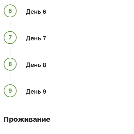
6
День 6
7
День 7
8
День 8
9
День 9
Проживание