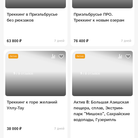
Треккинг в Приэльбрусье
Приэльбрусье ПРО.
без рюкзаков
Треккинг к новым озерам
63 800 ₽
76 400 ₽
7 дней
7 дней
Актив
Актив
5
5
/ 9 отзывов
/ 8 отзывов
Треккинг к горе желаний
Актив 8: Большая Азишская
Уллу-Тау
пещера, сплав, Экстрим-
парк "Мишоко", Сахрайские
водопады, Гузерипль
38 000 ₽
7 дней