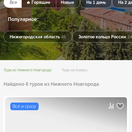
Все
🔥 Горящие
Новые
На 1 день
На 2 д
Популярное:
Нижегородская область
45
Золотое кольцо России
2
Туры из Нижнего Новгорода
Туры на Кавказ
Найдено 6 туров из Нижнего Новгорода
Всё и сразу