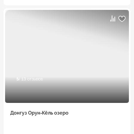
5
/ 13 отзывов
Донгуз Орун-Кёль озеро