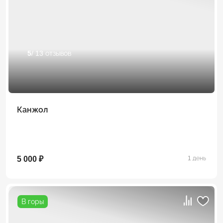
5
/ 13 отзывов
Канжол
5 000 ₽
1 день
В горы