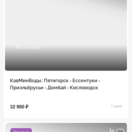
5
/ 5 отзывов
КавМинВоды: Пятигорск - Ессентуки -
Приэльбрусье - Домбай - Кисловодск
32 980 ₽
7 дней
Этнотур