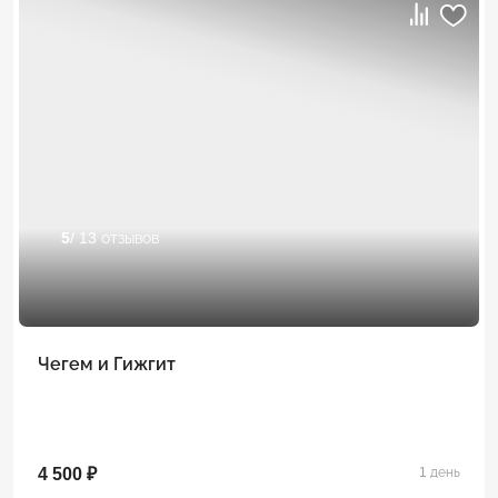
5
/ 13 отзывов
Чегем и Гижгит
4 500 ₽
1 день