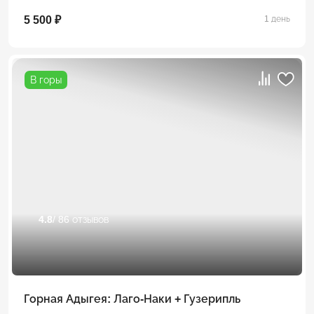
5 500 ₽
1 день
В горы
4.8
/ 86 отзывов
Горная Адыгея: Лаго-Наки + Гузерипль