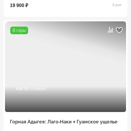
19 900 ₽
3 дня
В горы
4.8
/ 86 отзывов
Горная Адыгея: Лаго-Наки + Гуамское ущелье