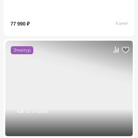
77 990 ₽
6 дней
Этнотур
4.8
/ 13 отзывов