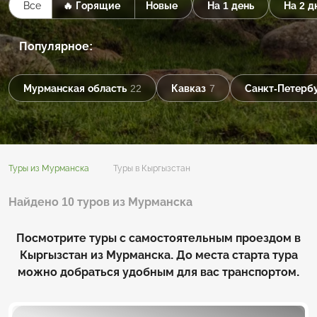
Все
🔥 Горящие
Новые
На 1 день
На 2 д
Популярное:
Мурманская область
22
Кавказ
7
Санкт-Петерб
Туры из Мурманска
Туры в Кыргызстан
Найдено 10 туров из Мурманска
Посмотрите туры с самостоятельным проездом в
Кыргызстан из Мурманска. До места старта тура
можно добраться удобным для вас транспортом.