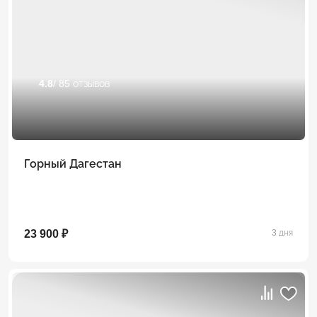
4.8
/ 85 отзывов
Горный Дагестан
23 900 ₽
3 дня