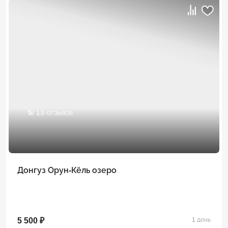
5
/ 13 отзывов
Донгуз Орун-Кёль озеро
5 500 ₽
1 день