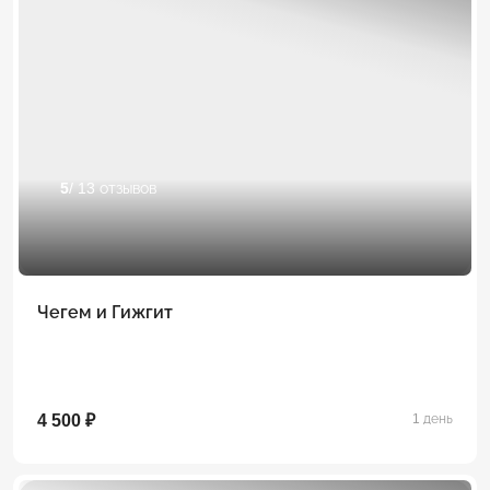
5
/ 13 отзывов
Чегем и Гижгит
4 500 ₽
1 день