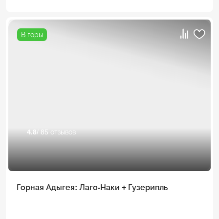
В горы
4.8
/ 85 отзывов
Горная Адыгея: Лаго-Наки + Гузерипль