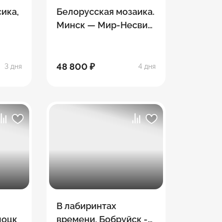
ика,
Белорусская мозаика.
Минск — Мир-Несвиж
— Брест-
Беловежская пуща
48 800 ₽
3 дня
4 дня
В лабиринтах
лоцк
времени. Бобруйск -