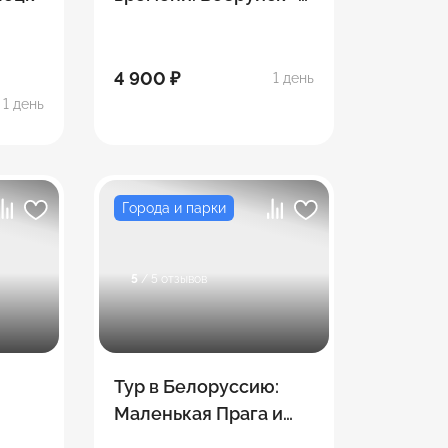
Жиличи
4 900 ₽
1 день
1 день
Города и парки
5
/ 5 отзывов
Тур в Белоруссию:
Маленькая Прага и
белорусский Суздаль