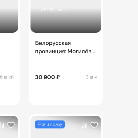
4.7
/ 15 отзывов
Белорусская
провинция: Могилёв –
Орша – Витебск
30 900 ₽
6 дней
3 дня
Всё и сразу