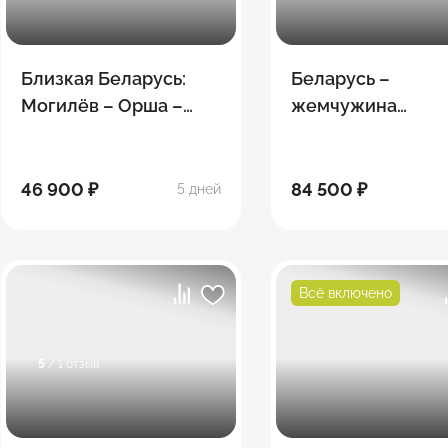
Близкая Беларусь:
Беларусь –
Могилёв – Орша –
жемчужина
Витебск – Полоцк –
Восточной Европ
Смоленск
46 900 ₽
84 500 ₽
5 дней
Всё включено
5
/ 1 отзыв