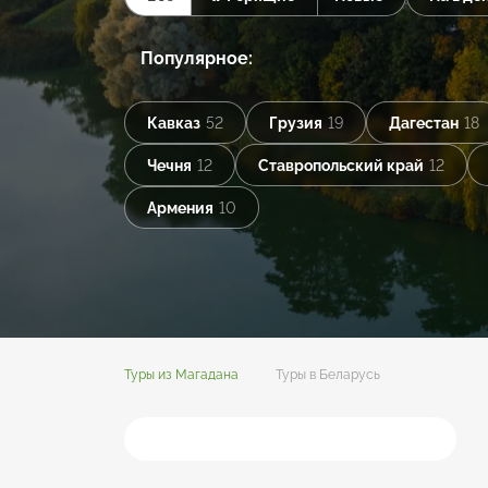
Популярное:
Кавказ
52
Грузия
19
Дагестан
18
Чечня
12
Ставропольский край
12
Армения
10
Туры из Магадана
Туры в Беларусь