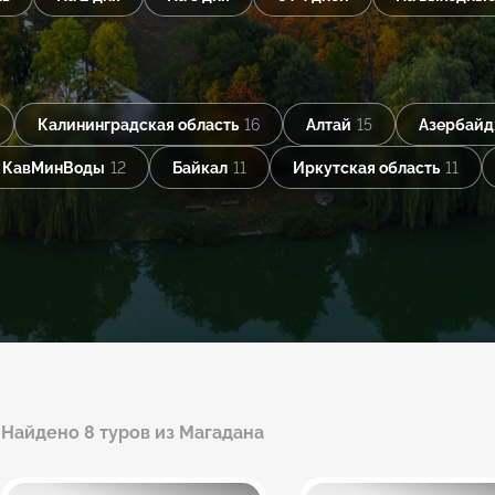
Калининградская область
16
Алтай
15
Азербай
КавМинВоды
12
Байкал
11
Иркутская область
11
Найдено 8 туров из Магадана