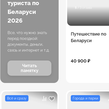
туриста по
5
/ 3 отзыва
Беларуси
2026
Все, что нужно знать
Путешествие по
перед поездкой:
Беларуси
документы, деньги,
связь и интернет и т.д.
40 900 ₽
Читать
памятку
Всё и сразу
Города и парки