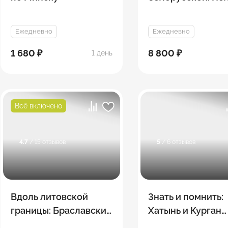
Ежедневно
Ежедневно
1 680 ₽
8 800 ₽
1 день
Всё включено
4.7
/ 15 отзывов
5
/ 6 отзывов
Вдоль литовской
Знать и помнить:
границы: Браславские
Хатынь и Курган
озёра – Слободка –
Славы