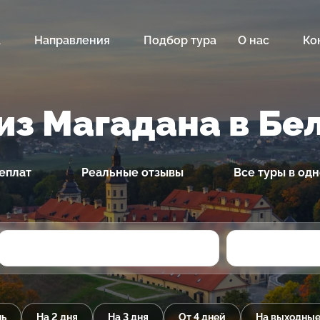
а
Направления
Подбор тура
О нас
Ко
из Магадана в Бе
еплат
Реальные отзывы
Все туры в од
нь
На 2 дня
На 3 дня
От 4 дней
На выходны