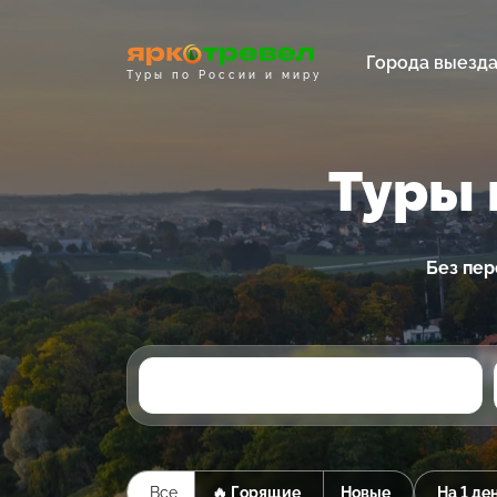
Города выезд
Туры по России и миру
Туры 
Без пер
Все
🔥 Горящие
Новые
На 1 де