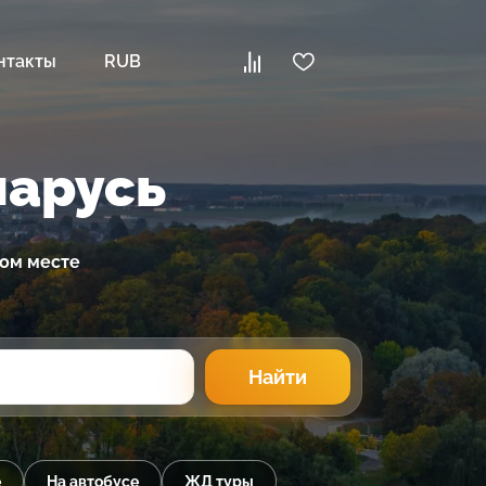
нтакты
RUB
ларусь
ном месте
Найти
е
На автобусе
ЖД туры