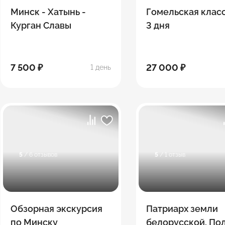
Минск - Хатынь -
Гомельская класс
Курган Славы
3 дня
7 500 ₽
27 000 ₽
1 день
5
/ 6 отзывов
5
/ 1 отзыв
Обзорная экскурсия
Патриарх земли
по Минску
белорусской. По