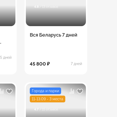
4.8
/ 13 отзывов
Вся Беларусь 7 дней
но,
5 дней
ец
45 800 ₽
7 дней
Города и парки
11-13.09 - 3 места
4.7
/ 15 отзывов