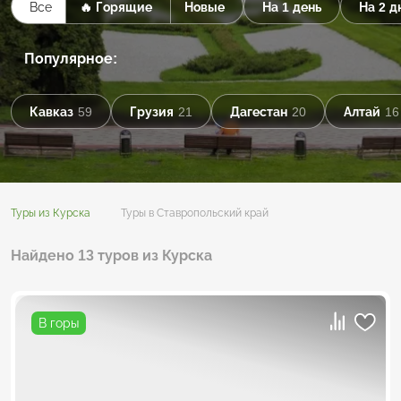
Все
🔥 Горящие
Новые
На 1 день
На 2 д
Популярное:
Кавказ
59
Грузия
21
Дагестан
20
Алтай
16
Туры из Курска
Туры в Ставропольский край
Найдено 13 туров из Курска
В горы