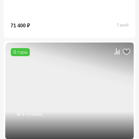
71 400 ₽
7 дней
В горы
5
/ 5 отзывов