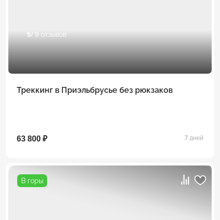
5
/ 9 отзывов
Треккинг в Приэльбрусье без рюкзаков
63 800 ₽
7 дней
В горы