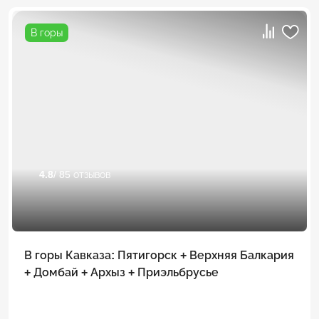
В горы
4.8
/ 85 отзывов
В горы Кавказа: Пятигорск + Верхняя Балкария
+ Домбай + Архыз + Приэльбрусье