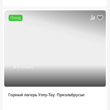
Поход
5
/ 9 отзывов
Горный лагерь Уллу-Тау. Приэльбрусье