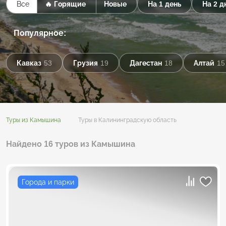
Все
🔥 Горящие
Новые
На 1 день
На 2 д
Популярное:
Кавказ
53
Грузия
19
Дагестан
18
Алтай
15
Туры из Камышина
Туры в Калининградскую область
Найдено 16 туров из Камышина
Города и парки