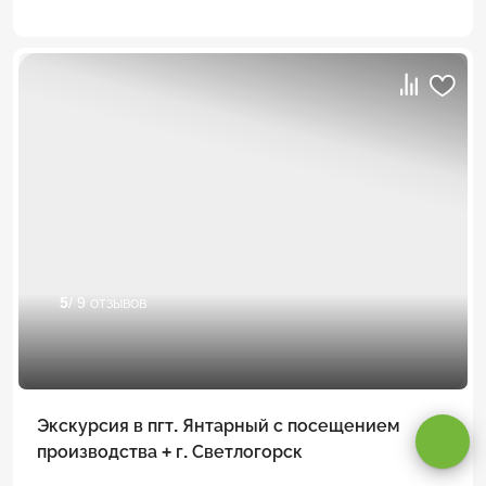
5
/ 9 отзывов
Оставаясь на сайте, вы даете
согласие на обработку cookie и
персональных данных
.
Экскурсия в пгт. Янтарный с посещением
производства + г. Светлогорск
Принимаю