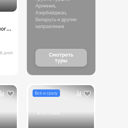
Армения,
Азербайджан,
Беларусь и другие
направления
ного
8 дней
Смотреть
туры
Всё и сразу
5
/ 13 отзывов