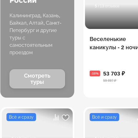
России
5
/ 13 отзывов
Калининград, Казань,
Байкал, Алтай, Санкт-
Петербург и другие
туры с
Веселенькие
самостоятельным
каникулы - 2 ночи
проездом
Тбилиси и 5 в Ба
(экскурсии + мор
53 703 ₽
-10%
Смотреть
59 697 ₽
туры
Всё и сразу
Всё и сразу