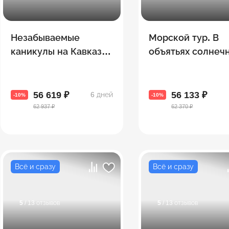
Незабываемые
Морской тур. В
каникулы на Кавказе.
объятьях солнеч
Армения + Грузия
Батуми
56 619 ₽
56 133 ₽
6 дней
-10%
-10%
62 937 ₽
62 370 ₽
Всё и сразу
Всё и сразу
5
/ 13 отзывов
5
/ 13 отзывов