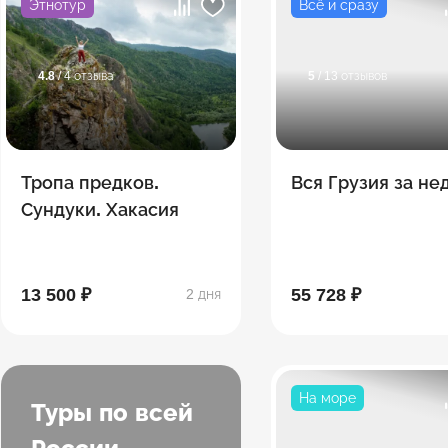
Этнотур
Всё и сразу
4.8
/ 4 отзыва
5
/ 13 отзывов
Тропа предков.
Вся Грузия за н
Сундуки. Хакасия
13 500 ₽
55 728 ₽
2 дня
На море
Туры по всей