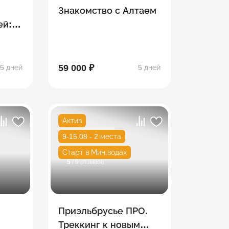
Знакомство с Алтаем
ей:
к –
59 000 ₽
5 дней
5 дней
Актив
9-15.08 - 2 места
Старт в Мин.водах
5
/ 9 отзывов
Приэльбрусье ПРО.
Треккинг к новым