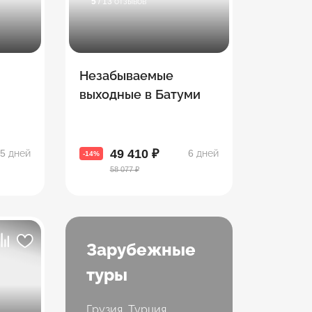
5
/ 13 отзывов
Незабываемые
выходные в Батуми
ии в
вии
49 410 ₽
5 дней
6 дней
-14%
58 077 ₽
Зарубежные
туры
Грузия, Турция,