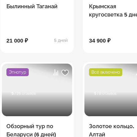
Былинный Таганай
Крымская
кругосветка 5 дн
Феодосия –
Коктебель – Суда
Ливадия – Ялта –
21 000 ₽
34 900 ₽
5 дней
Алупка
Этнотур
Всё включено
5
/ 26 отзывов
5
/ 8 отзывов
Обзорный тур по
Золотое кольцо.
Беларуси (6 дней)
Алтай