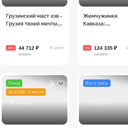
Грузинский маст хэв -
Жемчужинки
Грузия твоей мечты! 8
Кавказа:
топовых городов за 5
Азербайджан +
дней!
Грузия + Армени
44 712 ₽
124 335 ₽
6 дней
1
-20%
-5%
55 890 ₽
130 896 ₽
Поход
Всё и сразу
10-14.08 - 2 места
5
/ 4 отзыва
5
/ 5 отзывов