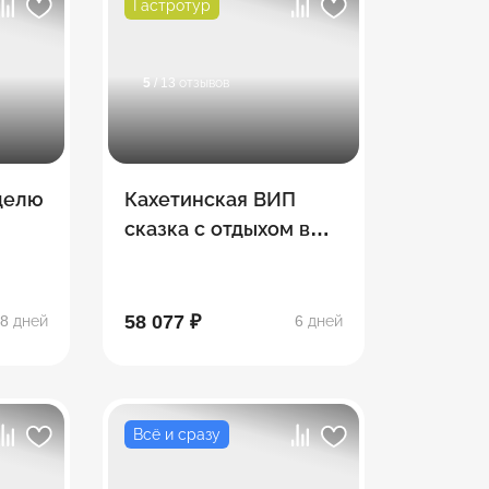
Гастротур
5
/ 13 отзывов
еделю
Кахетинская ВИП
сказка с отдыхом в
загородном гольф
-комплексе 5***
58 077 ₽
8 дней
6 дней
Всё и сразу