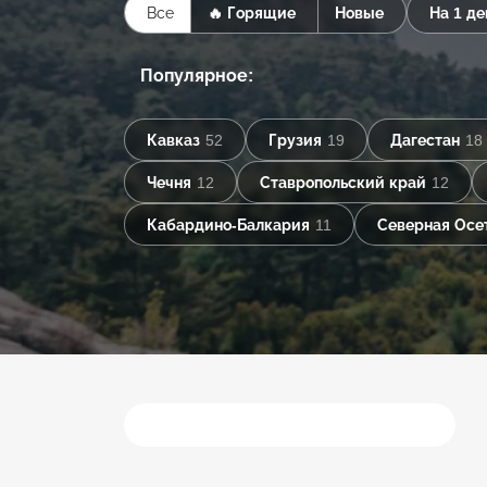
Все
🔥 Горящие
Новые
На 1 де
Популярное:
Кавказ
52
Грузия
19
Дагестан
18
Чечня
12
Ставропольский край
12
Кабардино-Балкария
11
Северная Осе