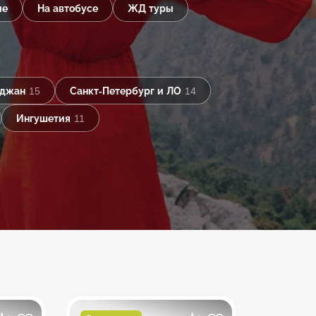
ые
На автобусе
ЖД туры
йджан
15
Санкт-Петербург и ЛО
14
Ингушетия
11