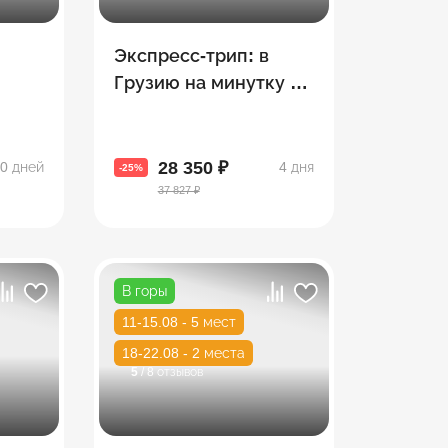
Экспресс-трип: в
Грузию на минутку –
3 топовых экскурсии
я
за 4 дня
28 350 ₽
0 дней
4 дня
-25%
37 827 ₽
В горы
11-15.08 - 5 мест
18-22.08 - 2 места
5
/ 8 отзывов