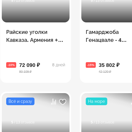
5
/ 13 отзывов
5
/ 13 отзывов
Райские уголки
Гамарджоба
Кавказа. Армения +
Генацвале - 4
Грузия
топовые экскурс
одном путешест
72 090 ₽
35 802 ₽
8 дней
-10%
-15%
80 109 ₽
42 120 ₽
Всё и сразу
На море
5
/ 13 отзывов
5
/ 13 отзывов