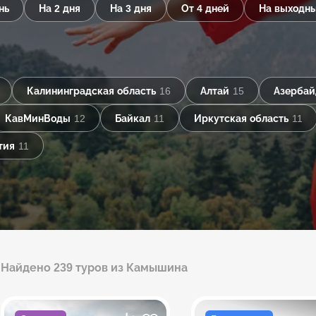
нь
На 2 дня
На 3 дня
От 4 дней
На выходн
Калининградская область
16
Алтай
15
Азерба
КавМинВоды
12
Байкал
11
Иркутская область
11
тия
11
Найдено 239 туров из Камышина