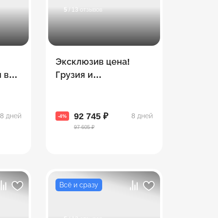
5
/ 13 отзывов
Эксклюзив цена!
 в
Грузия и
туми
Азербайджан ждут
е)
тебя! Сказки Грузии и
Азербайджана
92 745 ₽
8 дней
8 дней
-4%
97 605 ₽
Всё и сразу