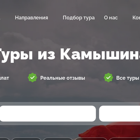
а
Направления
Подбор тура
О нас
Ко
Туры из Камышин
плат
Реальные отзывы
Все туры