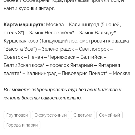
себе в любое время года, приглашая прогуляться, и
найти кусочки янтаря.
Карта маршрута:
Москва – Калининград (5 ночей,
отель 3*) – Замок Нессельбек* – Замок Вальдау* –
Куршская коса (Танцующий лес, смотровая площадка
"Высота Эфа") – Зеленоградск – Светлогорск –
Советск – Неман – Черняховск – Балтийск –
Балтийская коса* – посёлок Янтарный – Янтарная
палата* – Калининград – Пивоварня Понарт* – Москва
Вы можете забронировать тур без авиабилетов и
купить билеты самостоятельно.
Групповой
Экскурсионный
С детьми
Семейный
Города и парки