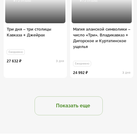
5
5
/ 2 отзыва
/ 2 отзыва
Три дня – три столицы
Магия аланской символики –
Кавказа + Джейрах
число «Три». Владикавказ +
Дигорское и Куртатинское
ущелья
Ежедневно
27 632 ₽
3 дня
Ежедневно
24 992 ₽
3 дня
Показать еще