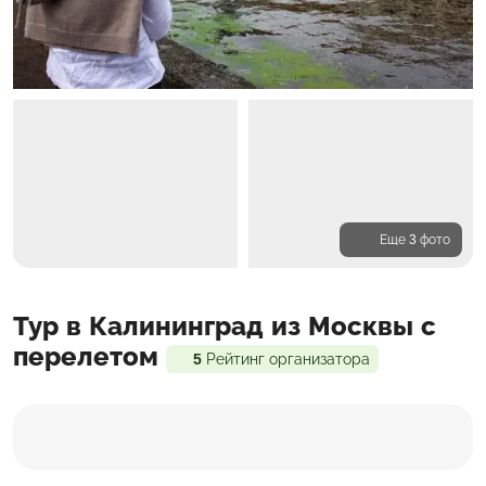
Еще 3 фото
Программа
Тур в Калининград из Москвы с
Проживание
Входит в стоимость
перелетом
5
Рейтинг организатора