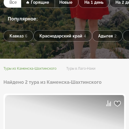
Все
🔥 Горящие
Новые
На 1 день
На 2 д
Популярное:
Кавказ
6
Краснодарский край
4
Адыгея
2
Туры из Каменска-Шахтинского
Туры в Лаго-Наки
Найдено 2 тура из Каменска-Шахтинского