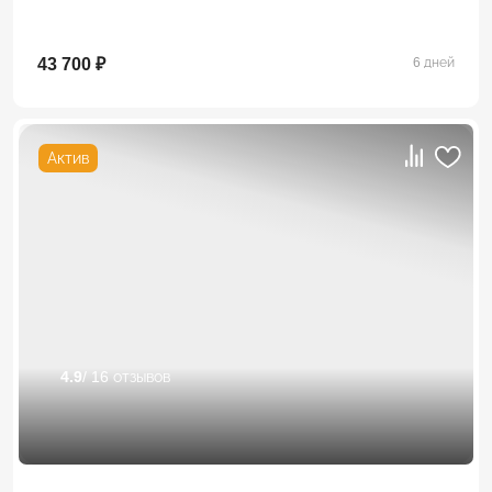
43 700 ₽
6 дней
Актив
4.9
/ 16 отзывов