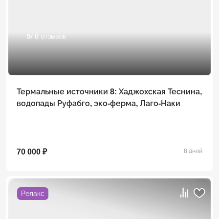
5
/ 8 отзывов
Термальные источники 8: Хаджохская Теснина,
водопады Руфабго, эко-ферма, Лаго-Наки
70 000 ₽
8 дней
Релакс