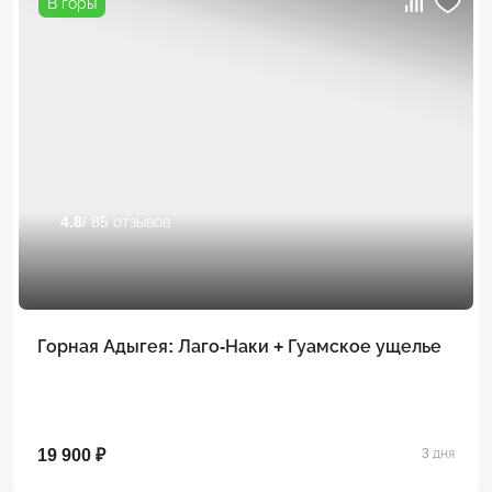
В горы
4.8
/ 85 отзывов
Горная Адыгея: Лаго-Наки + Гуамское ущелье
19 900 ₽
3 дня