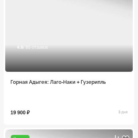
4.8
/ 85 отзывов
Горная Адыгея: Лаго-Наки + Гузерипль
19 900 ₽
3 дня