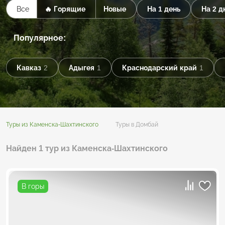
Все
🔥 Горящие
Новые
На 1 день
На 2 д
Популярное:
Кавказ
2
Адыгея
1
Краснодарский край
1
Туры из Каменска-Шахтинского
Туры в Домбай
Найден 1 тур из Каменска-Шахтинского
В горы