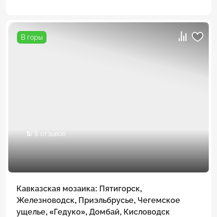
В горы
5
/ 5 отзывов
Кавказская мозаика: Пятигорск,
Железноводск, Приэльбрусье, Чегемское
ущелье, «Гедуко», Домбай, Кисловодск