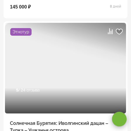
145 000 ₽
8 дней
Этнотур
5
/ 24 отзыва
Оставаясь на сайте, вы даете
согласие на обработку cookie и
персональных данных
.
Солнечная Бурятия: Иволгинский дацан –
Принимаю
Турка – Ушканьи острова