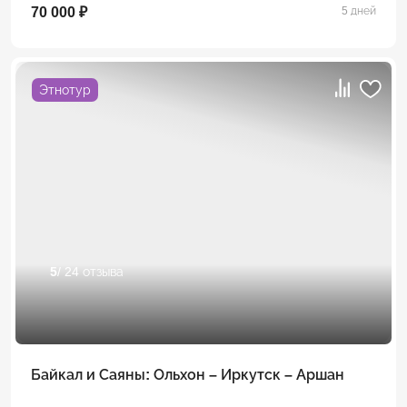
70 000 ₽
5 дней
Этнотур
5
/ 24 отзыва
Байкал и Саяны: Ольхон – Иркутск – Аршан