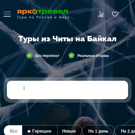
Туры по России и миру
Туры из Читы на Байкал
Без переплат
Реальные отзывы
|
Все
🔥 Горящие
Новые
На 1 день
На 2 д