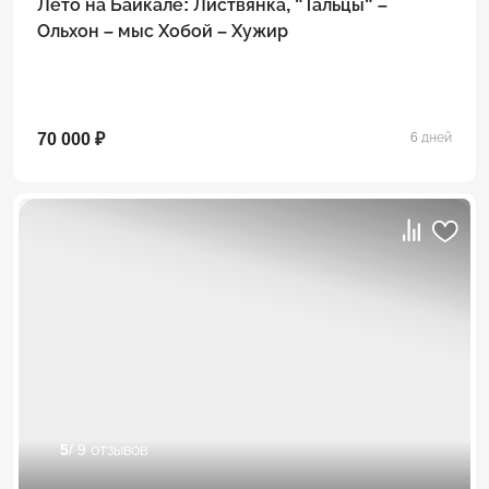
Лето на Байкале: Листвянка, "Тальцы" –
Ольхон – мыс Хобой – Хужир
70 000 ₽
6 дней
5
/ 9 отзывов