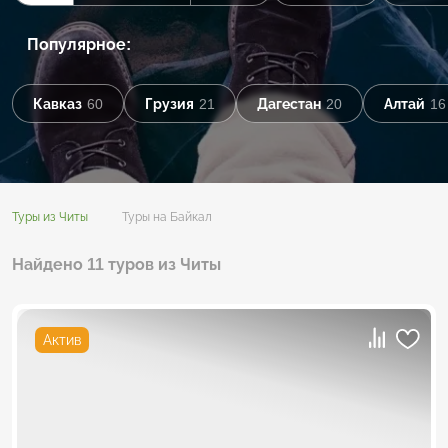
Популярное:
Кавказ
60
Грузия
21
Дагестан
20
Алтай
16
Туры из Читы
Туры на Байкал
Найдено 11 туров из Читы
Актив