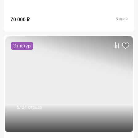
70 000 ₽
5 дней
Этнотур
5
/ 24 отзыва