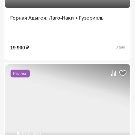
Горная Адыгея: Лаго-Наки + Гузерипль
19 900 ₽
3 дня
Релакс
5
/ 8 отзывов