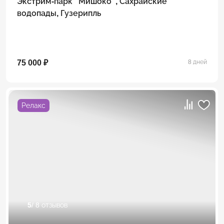
Экстрим-парк "Мишоко", Сахрайские
водопады, Гузерипль
75 000 ₽
8 дней
Релакс
5
/ 8 отзывов