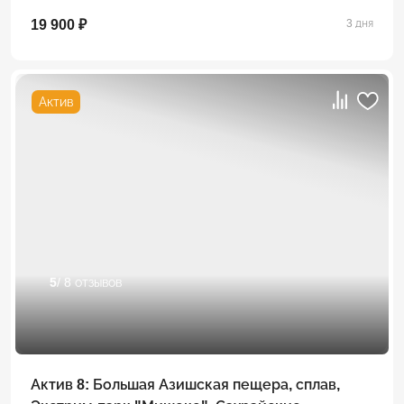
19 900 ₽
3 дня
Актив
5
/ 8 отзывов
Актив 8: Большая Азишская пещера, сплав,