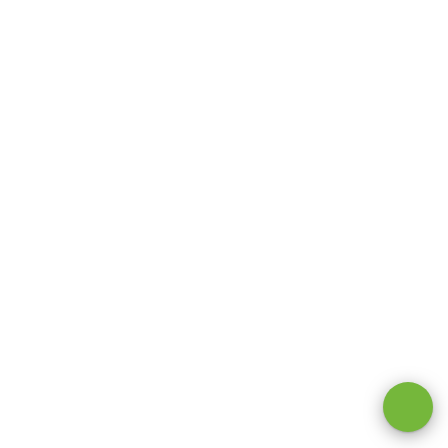
Оставаясь на сайте, вы даете
согласие на обработку cookie и
персональных данных
.
Принимаю