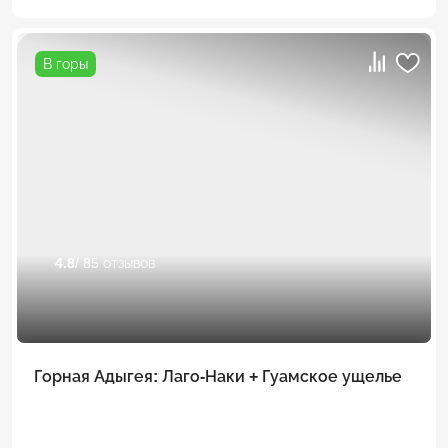
В горы
4.8
/ 85 отзывов
Горная Адыгея: Лаго-Наки + Гуамское ущелье