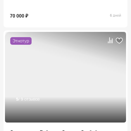
70 000 ₽
6 дней
Этнотур
5
/ 9 отзывов