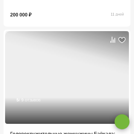
200 000 ₽
11 дней
Оставаясь на сайте, вы даете
согласие на обработку cookie и
5
/ 9 отзывов
персональных данных
.
Принимаю
Головокружительные жемчужины Байкала: