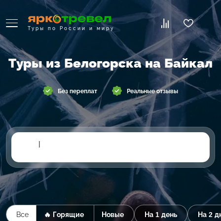
Туры по России и миру
Туры из Белогорска на Байкал
Без переплат
Реальные отзывы
|
Все
🔥 Горящие
Новые
На 1 день
На 2 д