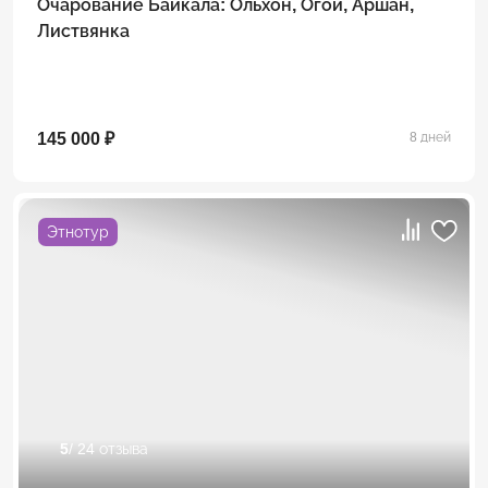
Очарование Байкала: Ольхон, Огой, Аршан,
Листвянка
145 000 ₽
8 дней
Этнотур
5
/ 24 отзыва