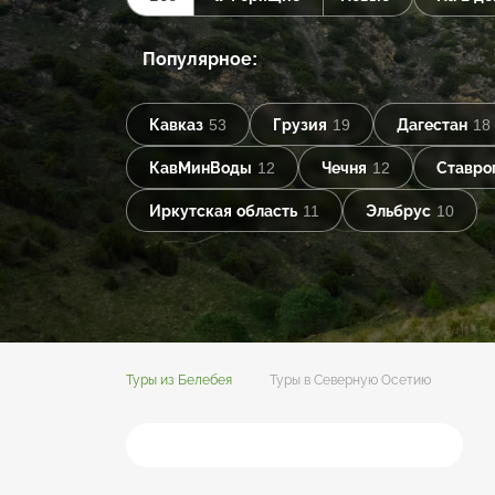
Популярное:
Кавказ
53
Грузия
19
Дагестан
18
КавМинВоды
12
Чечня
12
Ставро
Иркутская область
11
Эльбрус
10
Туры из Белебея
Туры в Северную Осетию