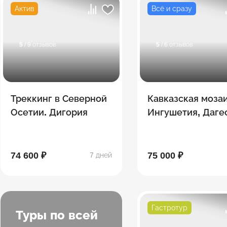
Актив
Всё и сразу
5
/ 9 отзывов
5
/ 6 отзывов
Треккинг в Северной
Кавказская мозаи
Осетии. Дигория
Ингушетия, Даге
Северная Осетия
Чечня
74 600 ₽
75 000 ₽
7 дней
Гастротур
Туры по всей