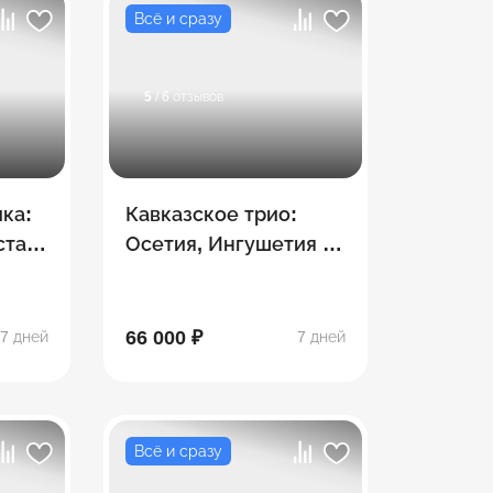
Всё и сразу
5
/ 6 отзывов
ка:
Кавказское трио:
стан,
Осетия, Ингушетия и
,
Чечня! 7 дней
66 000 ₽
7 дней
7 дней
Всё и сразу