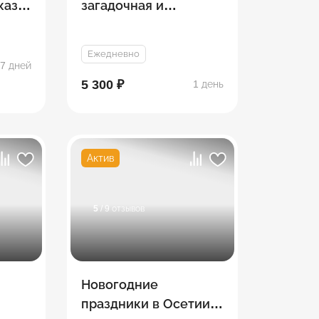
каз:
загадочная и
невероятная (мини
группа)
Ежедневно
7 дней
5 300 ₽
1 день
Актив
5
/ 9 отзывов
Новогодние
праздники в Осетии.