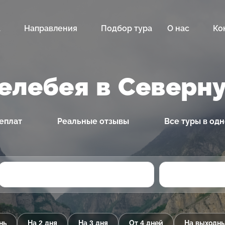
а
Направления
Подбор тура
О нас
Ко
Белебея в Северн
еплат
Реальные отзывы
Все туры в од
нь
На 2 дня
На 3 дня
От 4 дней
На выходн