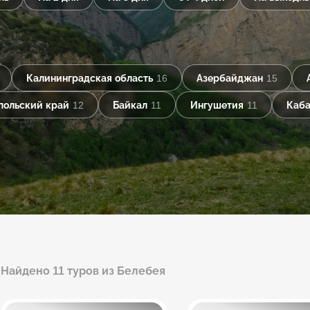
Калининградская область
16
Азербайджан
15
польский край
12
Байкал
11
Ингушетия
11
Каба
Найдено 11 туров из Белебея