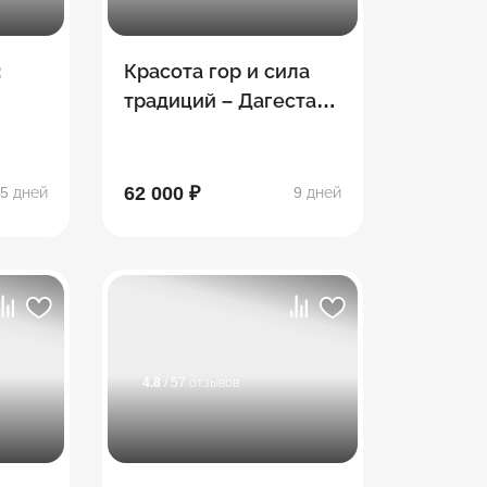
:
Красота гор и сила
традиций – Дагестан
етия
– Чечня – Ингушетия
– Северная Осетия
62 000 ₽
5 дней
9 дней
4.8
/ 57 отзывов