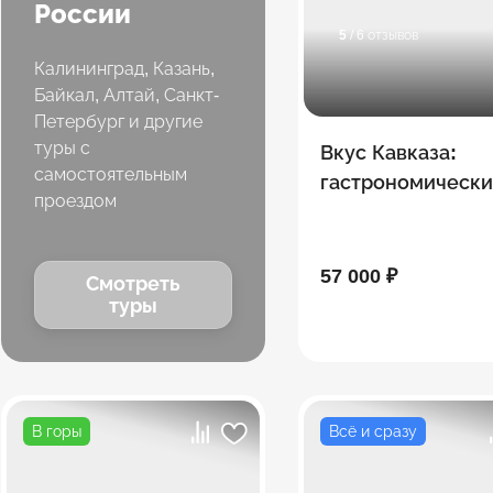
России
5
/ 6 отзывов
Калининград, Казань,
Байкал, Алтай, Санкт-
Петербург и другие
туры с
Вкус Кавказа:
самостоятельным
гастрономическ
проездом
тур
57 000 ₽
Смотреть
туры
В горы
Всё и сразу