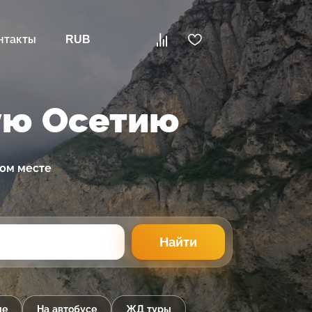
нтакты
RUB
ую Осетию
ном месте
Найти
ые
На автобусе
ЖД туры