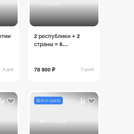
5
/ 6 отзывов
етии
2 республики + 2
страны = 6
потрясающих
открытий: Ингушетия
- Осетия - Грузия
78 900 ₽
4 дня
7 дней
Всё и сразу
4.9
/ 14 отзывов