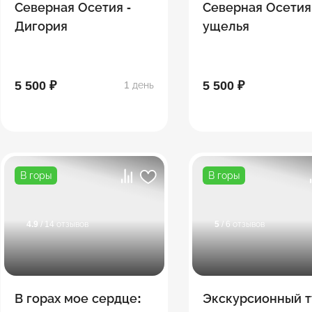
Северная Осетия -
Северная Осетия
Дигория
ущелья
5 500 ₽
5 500 ₽
1 день
В горы
В горы
4.9
/ 14 отзывов
5
/ 6 отзывов
В горах мое сердце:
Экскурсионный т