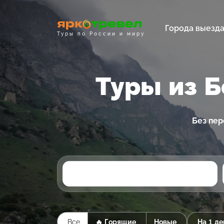
Города выезд
Туры по России и миру
Туры из 
Без пер
Все
🔥 Горящие
Новые
На 1 де