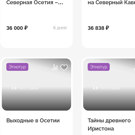
Северная Осетия –
на Северный Кав
Ингушетия — Чечня
Легенды гор
36 000 ₽
36 838 ₽
6 дней
Этнотур
Этнотур
4.9
/ 14 отзывов
4.9
/ 14 отзывов
Выходные в Осетии
Тайны древнего
Иристона