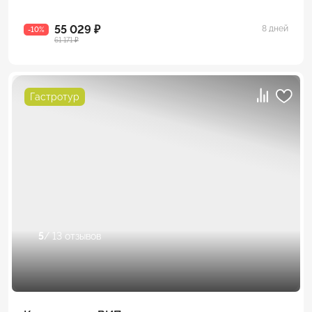
55 029 ₽
8 дней
-10%
61 171 ₽
Гастротур
5
/ 13 отзывов