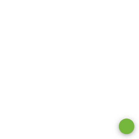
Оставаясь на сайте, вы даете
согласие на обработку cookie и
персональных данных
.
Принимаю