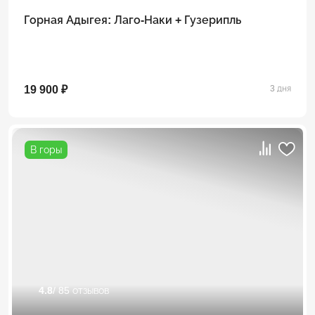
Горная Адыгея: Лаго-Наки + Гузерипль
19 900 ₽
3 дня
В горы
4.8
/ 85 отзывов