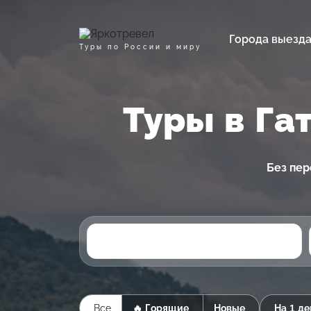
Города выезд
Туры по России и миру
Туры в Га
Без пер
Все
🔥 Горящие
Новые
На 1 де