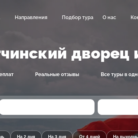
а
Направления
Подбор тура
О нас
Ко
тчинский дворец 
еплат
Реальные отзывы
Все туры в од
нь
На 2 дня
На 3 дня
От 4 дней
На выходн