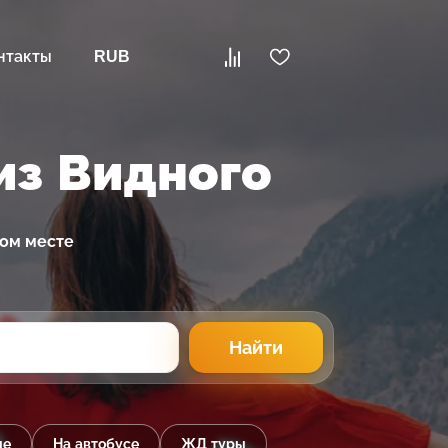
нтакты
RUB
из Видного
ном месте
Найти
ые
На автобусе
ЖД туры