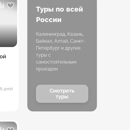
Туры по всей
России
Калининград, Казань,
Байкал, Алтай, Санкт-
Петербург и другие
туры с
ой
самостоятельным
проездом
5 дней
Смотреть
туры