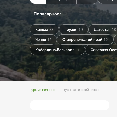
Популярное:
Кавказ
53
Грузия
19
Дагестан
18
Чечня
12
Ставропольский край
12
Кабардино-Балкария
11
Северная Осе
Туры из Видного
Туры Гатчинский дворец