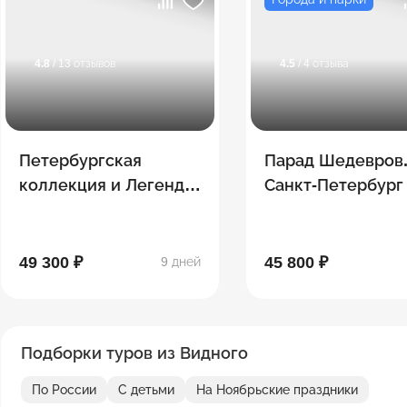
4.8
/ 13 отзывов
4.5
/ 4 отзыва
Петербургская
Парад Шедевров
коллекция и Легенды
Санкт-Петербург
Дагестана
49 300 ₽
45 800 ₽
9 дней
Подборки туров из Видного
По России
С детьми
На Ноябрьские праздники