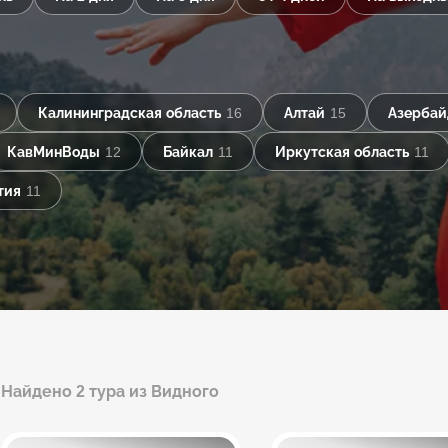
Калининградская область
16
Алтай
15
Азерба
КавМинВоды
12
Байкал
11
Иркутская область
11
тия
11
Найдено 2 тура из Видного