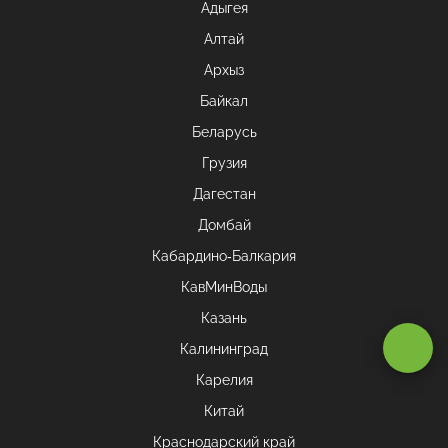
Адыгея
Алтай
Архыз
Байкал
Беларусь
Грузия
Дагестан
Домбай
Кабардино-Балкария
КавМинВоды
Казань
Оставаясь на сайте, вы даете
согласие на обработку cookie и
Калининград
персональных данных
.
Карелия
Китай
Принимаю
Краснодарский край