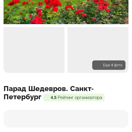
Еще 4 фото
Программа
Парад Шедевров. Санкт-
Входит в стоимость
Доп. расходы
Петербург
4.5
Рейтинг организатора