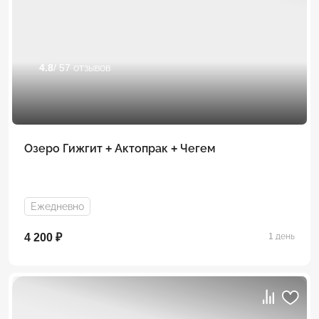
4.8
/ 57 отзывов
Озеро Гижгит + Актопрак + Чегем
Ежедневно
4 200 ₽
1 день