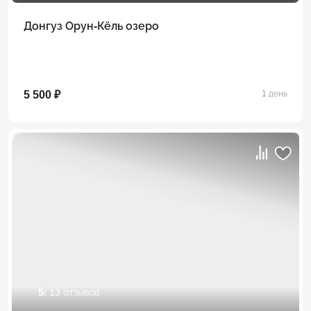
Донгуз Орун-Кёль озеро
5 500 ₽
1 день
5
/ 13 отзывов