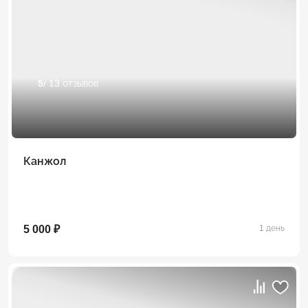
5
/ 13 отзывов
Канжол
5 000 ₽
1 день