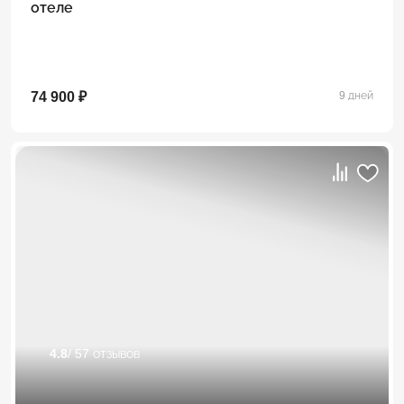
отеле
74 900 ₽
9 дней
4.8
/ 57 отзывов