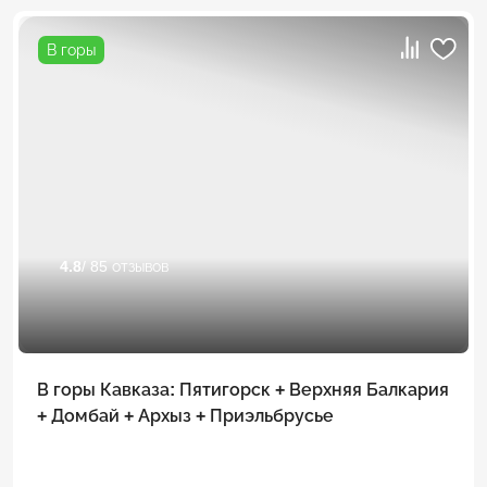
В горы
4.8
/ 85 отзывов
В горы Кавказа: Пятигорск + Верхняя Балкария
+ Домбай + Архыз + Приэльбрусье