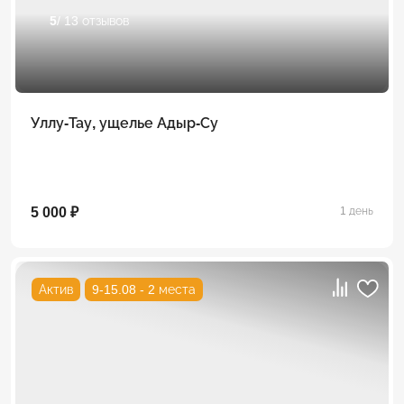
5
/ 13 отзывов
Уллу-Тау, ущелье Адыр-Су
5 000 ₽
1 день
Актив
9-15.08 - 2 места