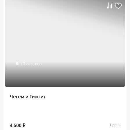
5
/ 13 отзывов
Чегем и Гижгит
4 500 ₽
1 день