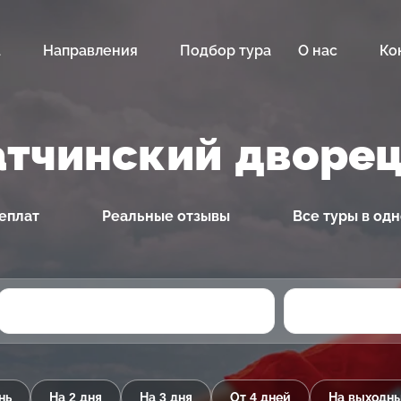
а
Направления
Подбор тура
О нас
Ко
атчинский дворец
еплат
Реальные отзывы
Все туры в од
нь
На 2 дня
На 3 дня
От 4 дней
На выходн