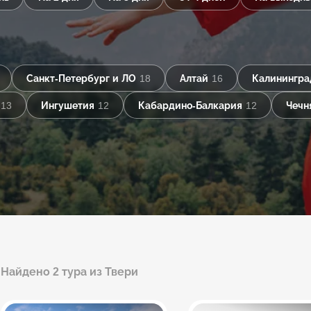
Санкт-Петербург и ЛО
18
Алтай
16
Калинингра
13
Ингушетия
12
Кабардино-Балкария
12
Чечн
Найдено 2 тура из Твери