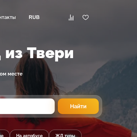
нтакты
RUB
 из Твери
ном месте
Найти
ые
На автобусе
ЖД туры