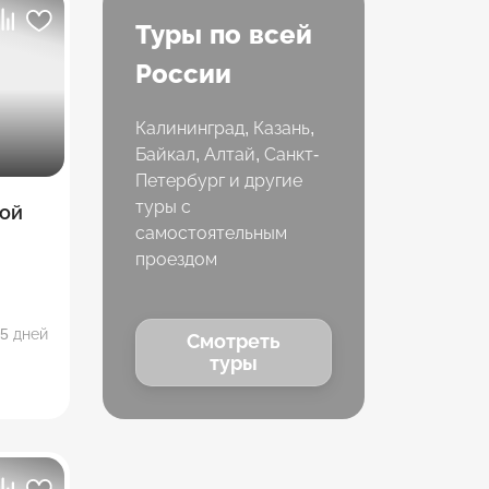
Туры по всей
России
Калининград, Казань,
Байкал, Алтай, Санкт-
Петербург и другие
туры с
ой
самостоятельным
проездом
5 дней
Смотреть
туры