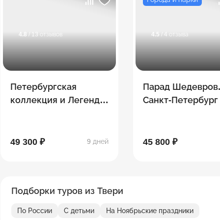
4.8
/ 13 отзывов
4.5
/ 4 отзыва
Петербургская
Парад Шедевров
коллекция и Легенды
Санкт-Петербург
Дагестана
49 300 ₽
45 800 ₽
9 дней
Подборки туров из Твери
По России
С детьми
На Ноябрьские праздники