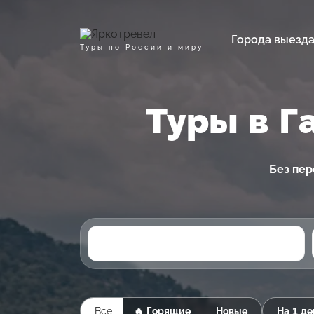
Города выезд
Туры по России и миру
Туры в Г
Без пер
Все
🔥 Горящие
Новые
На 1 де