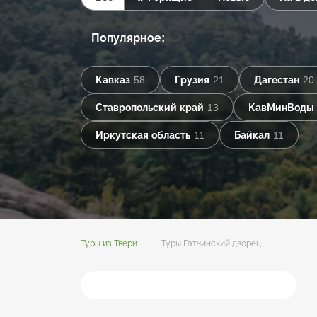
Популярное:
Кавказ
58
Грузия
21
Дагестан
20
Ставропольский край
13
КавМинВоды
Иркутская область
11
Байкал
11
Туры из Твери
Туры Гатчинский дворец