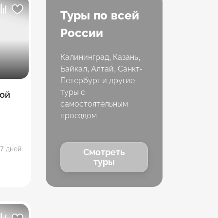
Туры по всей
России
Калининград, Казань,
Байкал, Алтай, Санкт-
Петербург и другие
туры с
ой
самостоятельным
проездом
7 дней
Смотреть
туры