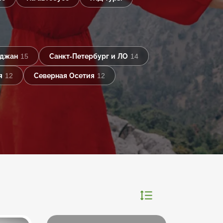
йджан
15
Санкт-Петербург и ЛО
14
я
12
Северная Осетия
12