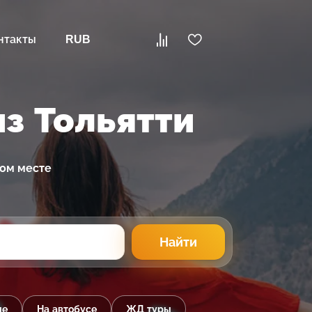
нтакты
RUB
з Тольятти
ном месте
Найти
ые
На автобусе
ЖД туры