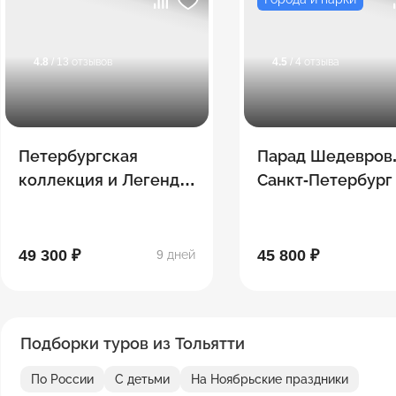
4.8
/ 13 отзывов
4.5
/ 4 отзыва
Петербургская
Парад Шедевров
коллекция и Легенды
Санкт-Петербург
Дагестана
49 300 ₽
45 800 ₽
9 дней
Подборки туров из Тольятти
По России
С детьми
На Ноябрьские праздники