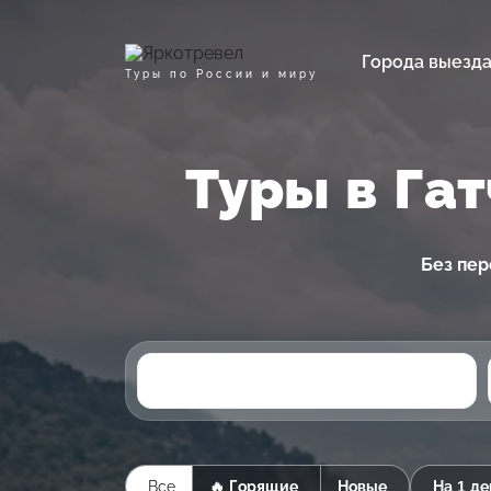
Города выезд
Туры по России и миру
Туры в Га
Без пер
Все
🔥 Горящие
Новые
На 1 де