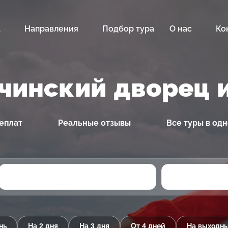
а
Направления
Подбор тура
О нас
Ко
тчинский дворец и
еплат
Реальные отзывы
Все туры в од
нь
На 2 дня
На 3 дня
От 4 дней
На выходн