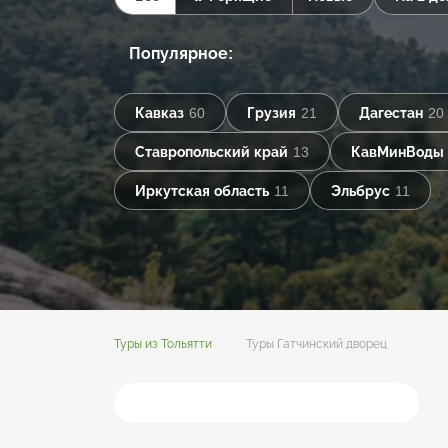
Популярное:
Кавказ
60
Грузия
21
Дагестан
20
Ставропольский край
13
КавМинВоды
Иркутская область
11
Эльбрус
11
Туры из Тольятти
Туры Гатчинский дворец