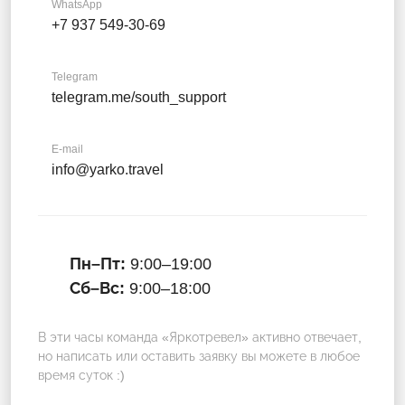
WhatsApp
+7 937 549-30-69
Telegram
telegram.me/south_support
E-mail
info@yarko.travel
Пн–Пт:
9:00–19:00
Сб–Вс:
9:00–18:00
В эти часы команда «Яркотревел» активно отвечает,
но написать или оставить заявку вы можете в любое
время суток :)